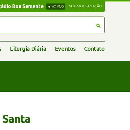
Rádio Boa Semente
Rádio Boa Semente
VER PROGRAMAÇÃO
AO VIVO
s
Liturgia Diária
Eventos
Contato
 Santa