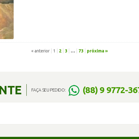
« anterior
1
2
3
…
73
próxima »
ENTE
(88) 9 9772-36
FAÇA SEU PEDIDO: