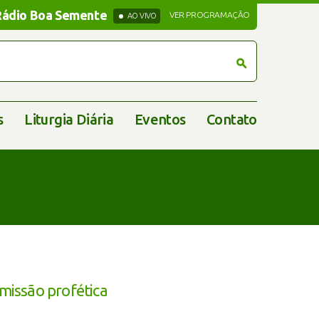
Rádio Boa Semente
Rádio Boa Semente
VER PROGRAMAÇÃO
AO VIVO
s
Liturgia Diária
Eventos
Contato
 missão profética