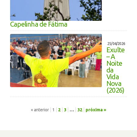
Capelinha de Fátima
25/04/2026
Exulte
– A
Noite
da
Vida
Nova
(2026)
« anterior
1
2
3
…
32
próxima »