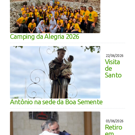
Camping da Alegria 2026
22/06/2026
Visita
de
Santo
Antônio na sede da Boa Semente
03/06/2026
Retiro
em