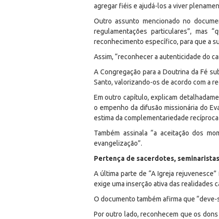
agregar fiéis e ajudá-los a viver plenamen
Outro assunto mencionado no document
regulamentações particulares”, mas “
reconhecimento específico, para que a s
Assim, “reconhecer a autenticidade do ca
A Congregação para a Doutrina da Fé subl
Santo, valorizando-os de acordo com a regr
Em outro capítulo, explicam detalhadamen
o empenho da difusão missionária do Eva
estima da complementariedade recíproca d
Também assinala “a aceitação dos mome
evangelização”.
Pertença de sacerdotes, seminaristas
A última parte de “A Igreja rejuvenesce” 
exige uma inserção ativa das realidades ca
O documento também afirma que “deve-se te
Por outro lado, reconhecem que os dons 