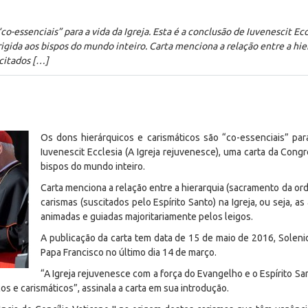
co-essenciais” para a vida da Igreja. Esta é a conclusão de Iuvenescit Ec
igida aos bispos do mundo inteiro. Carta menciona a relação entre a hi
scitados […]
Os dons hierárquicos e carismáticos são “co-essenciais” para
Iuvenescit Ecclesia
(A Igreja rejuvenesce), uma carta da Congr
bispos do mundo inteiro.
C
arta menciona a relação entre a hierarquia (sacramento da ord
carismas (suscitados pelo Espírito Santo) na Igreja, ou seja,
animadas e guiadas majoritariamente pelos leigos.
A publicação da carta tem data de 15 de maio de 2016, Soleni
Papa Francisco no último dia 14 de março.
“A Igreja rejuvenesce com a força do Evangelho e o Espírito S
s e carismáticos”, assinala a carta em sua introdução.