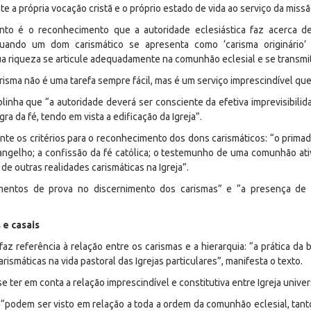
te a própria vocação cristã e o próprio estado de vida ao serviço da missã
o é o reconhecimento que a autoridade eclesiástica faz acerca de
quando um dom carismático se apresenta como ‘carisma originário’ 
ua riqueza se articule adequadamente na comunhão eclesial e se transmi
risma não é uma tarefa sempre fácil, mas é um serviço imprescindível que
inha que “a autoridade deverá ser consciente da efetiva imprevisibilid
a da fé, tendo em vista a edificação da Igreja”.
te os critérios para o reconhecimento dos dons carismáticos: “o primad
ngelho; a confissão da fé católica; o testemunho de uma comunhão ati
e outras realidades carismáticas na Igreja”.
ntos de prova no discernimento dos carismas” e “a presença de fr
 e casais
faz referência à relação entre os carismas e a hierarquia: “a prática da 
rismáticas na vida pastoral das Igrejas particulares”, manifesta o texto.
r em conta a relação imprescindível e constitutiva entre Igreja universa
“podem ser visto em relação a toda a ordem da comunhão eclesial, tan