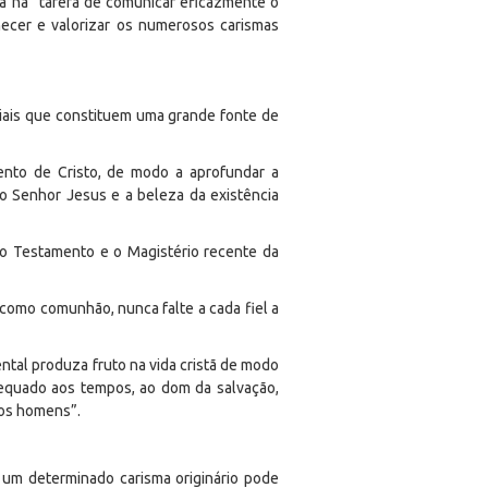
ia na “tarefa de comunicar eficazmente o
hecer e valorizar os numerosos carismas
siais que constituem uma grande fonte de
nto de Cristo, de modo a aprofundar a
o Senhor Jesus e a beleza da existência
o Testamento e o Magistério recente da
, como comunhão, nunca falte a cada fiel a
ental produza fruto na vida cristã de modo
dequado aos tempos, ao dom da salvação,
 os homens”.
 um determinado carisma originário pode