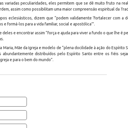
as variadas peculiaridades, eles permitem que se dê muito fruto na re
rdem, assim como possibilitam uma maior compreensão espiritual da Trad
upos eclesiásticos, dizem que “podem validamente ‘fortalecer com a do
 formá-los para a vida familiar, social e apostólica’”.
eles e encontrar assim “força e ajuda para viver a fundo o que lhe é ped
s.
ra Maria, Mãe da Igreja e modelo de “plena docilidade à ação do Espírito 
s abundantemente distribuídos pelo Espírito Santo entre os fiéis sej
Igreja e para o bem do mundo”.