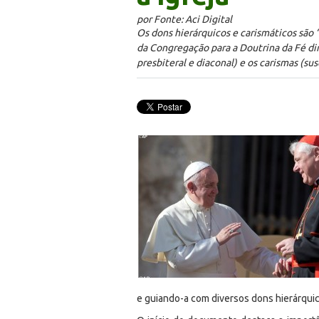
por Fonte: Aci Digital
Os dons hierárquicos e carismáticos são “
da Congregação para a Doutrina da Fé dir
presbiteral e diaconal) e os carismas (su
e guiando-a com diversos dons hierárquico