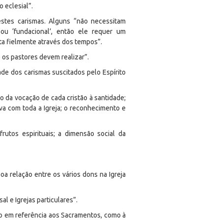
o eclesial”.
stes carismas. Alguns “não necessitam
ou ‘fundacional’, então ele requer um
ta fielmente através dos tempos”.
 os pastores devem realizar”.
ade dos carismas suscitados pelo Espírito
o da vocação de cada cristão à santidade;
va com toda a Igreja; o reconhecimento e
utos espirituais; a dimensão social da
boa relação entre os vários dons na Igreja
l e Igrejas particulares”.
to em referência aos Sacramentos, como à