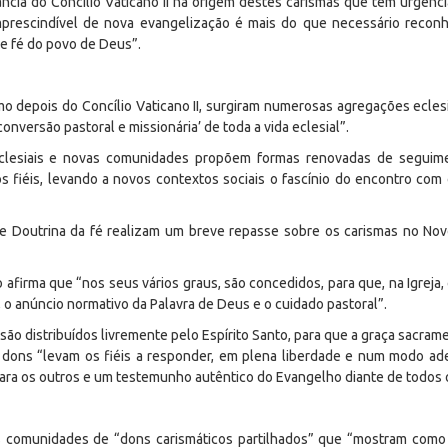
ncia do Concílio Vaticano II na origem destes carismas que têm urgênc
imprescindível de nova evangelização é mais do que necessário recon
de fé do povo de Deus”.
o depois do Concílio Vaticano II, surgiram numerosas agregações ecle
conversão pastoral e missionária’ de toda a vida eclesial”.
eclesiais e novas comunidades propõem formas renovadas de seguime
éis, levando a novos contextos sociais o fascínio do encontro com 
e Doutrina da fé realizam um breve repasse sobre os carismas no Nov
 afirma que “nos seus vários graus, são concedidos, para que, na Igreja
 o anúncio normativo da Palavra de Deus e o cuidado pastoral”.
são distribuídos livremente pelo Espírito Santo, para que a graça sacram
tes dons “levam os fiéis a responder, em plena liberdade e num modo a
ara os outros e um testemunho autêntico do Evangelho diante de todos
s comunidades de “dons carismáticos partilhados” que “mostram como