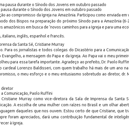
a pausa durante o Sínodo dos Jovens em outubro passado
ção ao compromisso da Igreja na Amazônia. Participou como enviada em
ínodo dos Bispos na preparação do próximo Sínodo para a Amazônia (6-
es amazônicos em busca de ‘novos caminhos para a Igreja e para uma ecolo
 italiano, inglês, espanhol e francês.
prensa da Santa Sé, Cristiane Murray
 Para os jornalistas e todos colegas do Dicastério para a Comunica
 o Evangelho, a mensagem do Papa e da Igreja. Ao Papa vai o meu prime
u para essa tarefa importante. Agradeço ao prefeito, Dr. Paolo Ruffini, a
ao cardeal Lorenzo Baldisseri, com quem trabalho há mais de um ano na
omisso, o meu esforço e o meu entusiasmo sobretudo ao diretor, dr. Ma
a a Comunicação, Paolo Ruffini
Cristiane Murray como vice-diretora da Sala de Imprensa da Santa Sé
icação. A escolha de uma mulher com raízes no Brasil e um olhar abe
inguagem daqueles que nos ouvem. Estou certo de que Cristiane, que tr
pre foram apreciados, dará uma contribuição fundamental de inteligênc
cer à Igreja.