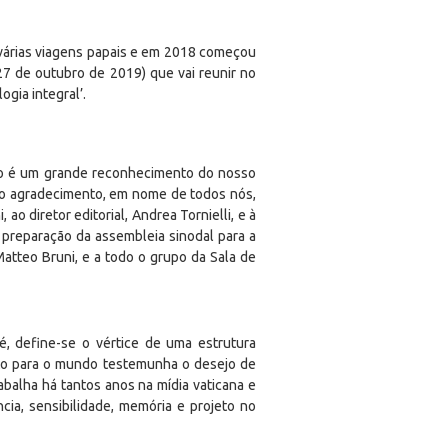
 várias viagens papais e em 2018 começou
27 de outubro de 2019) que vai reunir no
gia integral’.
ção é um grande reconhecimento do nosso
iro agradecimento, em nome de todos nós,
o diretor editorial, Andrea Tornielli, e à
 preparação da assembleia sinodal para a
tteo Bruni, e a todo o grupo da Sala de
, define-se o vértice de uma estrutura
rto para o mundo testemunha o desejo de
abalha há tantos anos na mídia vaticana e
ia, sensibilidade, memória e projeto no