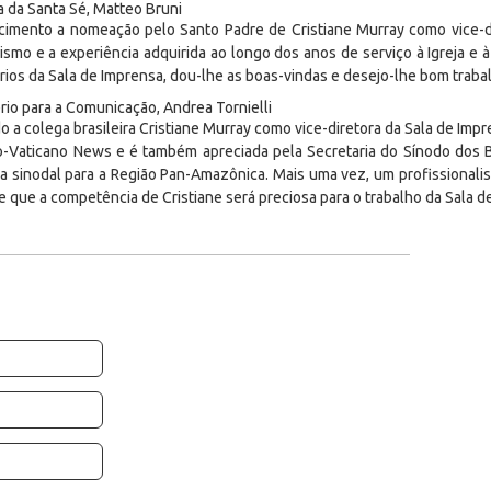
a da Santa Sé, Matteo Bruni
imento a nomeação pelo Santo Padre de Cristiane Murray como vice-di
ismo e a experiência adquirida ao longo dos anos de serviço à Igreja e
ios da Sala de Imprensa, dou-lhe as boas-vindas e desejo-lhe bom traba
ério para a Comunicação, Andrea Tornielli
o a colega brasileira Cristiane Murray como vice-diretora da Sala de Impre
no-Vaticano News e é também apreciada pela Secretaria do Sínodo dos B
 sinodal para a Região Pan-Amazônica. Mais uma vez, um profissionali
 que a competência de Cristiane será preciosa para o trabalho da Sala d