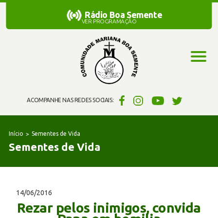
Rádio Boa Semente
Rádio Boa Semente
VER PROGRAMAÇÃO
ACOMPANHE NAS REDES SOCIAIS:
Início
Sementes de Vida
Sementes de Vida
14/06/2016
Rezar pelos inimigos, convida