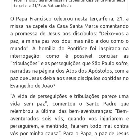
Papa Francisco durante missa na Capela da Casa Santa Marta nesta
terça-feira, 21/ Foto: Vatican Media
O Papa Francisco celebrou nesta terça-feira, 21, a
missa na capela da Casa Santa Marta comentando
a promessa de Jesus aos discípulos: “Deixo-vos a
paz, a minha paz vos dou; mas não a dou como o
mundo”. A homilia do Pontífice foi inspirada na
interrogação: como é possível conciliar as
“tribulações” e as perseguições que São Paulo sofre,
narradas na página dos Atos dos Apóstolos, com a
paz que Jesus deixa aos seus discípulos contidas no
Evangelho de João?
“A vida de perseguições e tribulações parece uma
vida sem paz”, comentou o Santo Padre que
relembrou a última das bem-aventuranças: “Bem-
aventurados sois vós, quando vos injuriarem e
perseguirem, e mentindo, falarem todo mal contra
vós por minha causa”. Para o Papa, a paz de Jesus