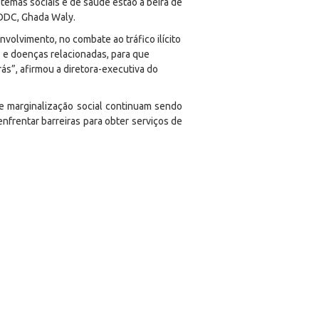
temas sociais e de saúde estão à beira de
NODC, Ghada Waly.
olvimento, no combate ao tráfico ilícito
 e doenças relacionadas, para que
ás”,
afirmou a diretora-executiva do
e marginalização social continuam sendo
nfrentar barreiras para obter serviços de