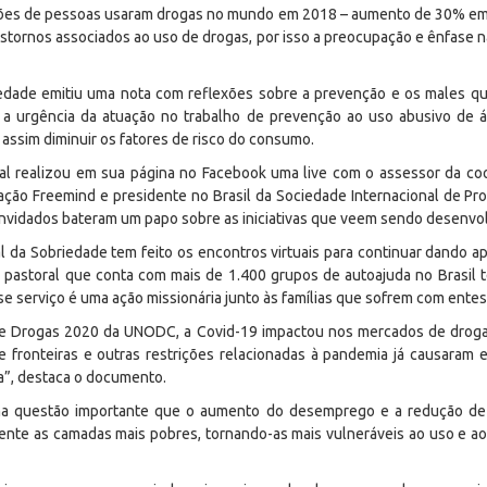
ões de pessoas usaram drogas no mundo em 2018 – aumento de 30% em 
stornos associados ao uso de drogas, por isso a preocupação e ênfase 
riedade emitiu uma nota com reflexões sobre a prevenção e os males q
a urgência da atuação no trabalho de prevenção ao uso abusivo de á
 assim diminuir os fatores de risco do consumo.
oral realizou em sua página no Facebook uma live com o assessor da co
ação Freemind e presidente no Brasil da Sociedade Internacional de Pr
onvidados bateram um papo sobre as iniciativas que veem sendo desenvol
al da Sobriedade tem feito os encontros virtuais para continuar dando a
a pastoral que conta com mais de 1.400 grupos de autoajuda no Brasil
e serviço é uma ação missionária junto às famílias que sofrem com entes
re Drogas 2020 da UNODC, a Covid-19 impactou nos mercados de drog
 fronteiras e outras restrições relacionadas à pandemia já causaram 
a”,
destaca o documento
.
ma questão importante que o aumento do desemprego e a redução de
te as camadas mais pobres, tornando-as mais vulneráveis ao uso e ao t