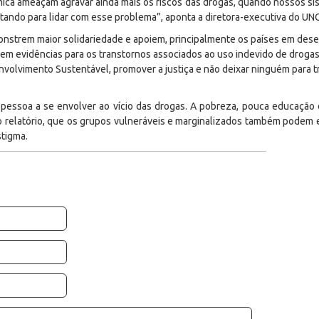
ica ameaçam agravar ainda mais os riscos das drogas, quando nossos sis
tando para lidar com esse problema”, aponta a diretora-executiva do U
strem maior solidariedade e apoiem, principalmente os países em desenv
em evidências para os transtornos associados ao uso indevido de drogas
olvimento Sustentável, promover a justiça e não deixar ninguém para tr
pessoa a se envolver ao vício das drogas. A pobreza, pouca educação 
o relatório, que os grupos vulneráveis e marginalizados também podem e
stigma.