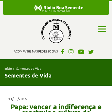
Rádio Boa Semente
Rádio Boa Semente
VER PROGRAMAÇÃO
ACOMPANHE NAS REDES SOCIAIS:
Início
Sementes de Vida
Sementes de Vida
13/09/2016
Papa: vencer a indiferença e