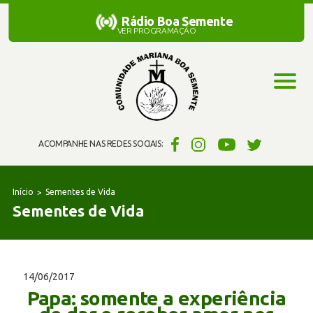
Rádio Boa Semente
Rádio Boa Semente
VER PROGRAMAÇÃO
ACOMPANHE NAS REDES SOCIAIS:
Início
Sementes de Vida
Sementes de Vida
14/06/2017
Papa: somente a experiência