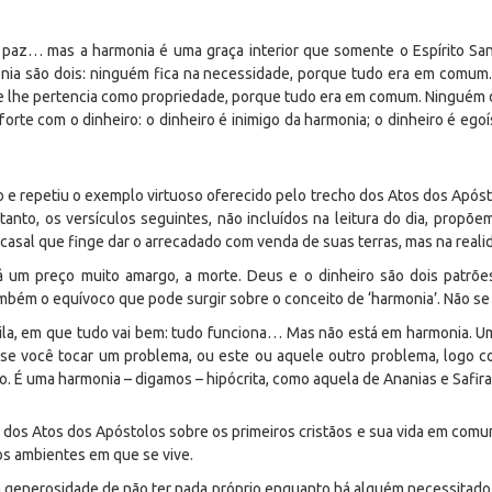
 paz… mas a harmonia é uma graça interior que somente o Espírito Sa
monia são dois: ninguém fica na necessidade, porque tudo era em comum
 lhe pertencia como propriedade, porque tudo era em comum. Ninguém de
orte com o dinheiro: o dinheiro é inimigo da harmonia; o dinheiro é ego
e repetiu o exemplo virtuoso oferecido pelo trecho dos Atos dos Apóst
anto, os versículos seguintes, não incluídos na leitura do dia, propõe
m casal que finge dar o arrecadado com venda de suas terras, mas na real
 um preço muito amargo, a morte. Deus e o dinheiro são dois patrões “
bém o equívoco que pode surgir sobre o conceito de ‘harmonia’. Não se tr
la, em que tudo vai bem: tudo funciona… Mas não está em harmonia. Uma
s se você tocar um problema, ou este ou aquele outro problema, logo c
to. É uma harmonia – digamos – hipócrita, como aquela de Ananias e Safir
a dos Atos dos Apóstolos sobre os primeiros cristãos e sua vida em com
s ambientes em que se vive.
a generosidade de não ter nada próprio enquanto há alguém necessitado