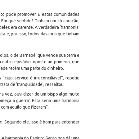
nto pode promover. E estas comunidades
. Em que sentido? Tinham um só coração,
les era carente. A verdadeira ‘harmonia’
ísta e, por isso, todos davam o que tinham
olos, o de Barnabé, que vende sua terra e
m outro episódio, oposto ao primeiro, que
idade retém uma parte do dinheiro.
cujo serviço é irreconciliável”, repetiu
ata de ‘tranquilidade’, ressaltou.
 vez, ouvi dizer de um bispo algo muito
omeça a guerra’. Esta seria uma harmonia
a com aquilo que fizeram”.
um. Segundo ele, isso é bom para entender
. A harmonia do Espírito Santo nos dá uma