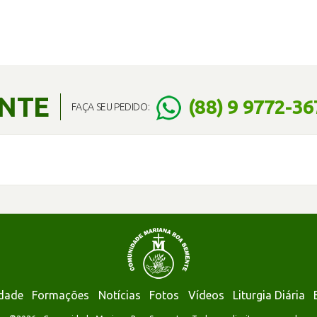
ENTE
(88) 9 9772-36
FAÇA SEU PEDIDO:
dade
Formações
Notícias
Fotos
Vídeos
Liturgia Diária