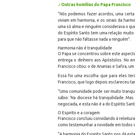
.: Outras homilias do Papa Francisco
“Nós podemos fazer acordos, uma certa
viviam em harmonia, e os sinais da har
uma só alma e ninguém considerava o que
do Espírito Santo tem uma relação muito f
para que não faltasse nada a ninguém”.
Harmonia não é tranquilidade
O Papa se concentrou sobre este aspecto 
entrega o dinheiro aos Apóstolos. No ent
Francisco citou: o de Ananias e Safira, u
Essa foi uma escolha que para eles terá
Francisco, que logo depois esclareceu tam
“Uma comunidade pode ser muito tranqui
sábio: ‘Na diocese há tranquilidade. Ma
negociada, e esta não é a do Espírito San
O Espirito e a coragem
Francisco concluiu convidando à releitur
como testemunhar a novidade em todos o
“A harmonia do Espirito Santo nos dá est