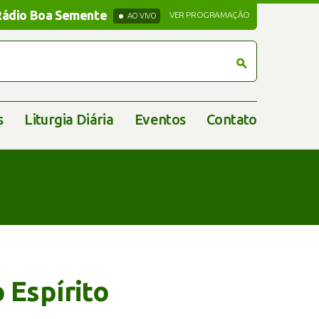
Rádio Boa Semente
Rádio Boa Semente
VER PROGRAMAÇÃO
AO VIVO
s
Liturgia Diária
Eventos
Contato
 Espírito