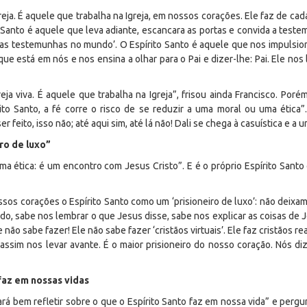
eja. É aquele que trabalha na Igreja, em nossos corações. Ele faz de cad
o Santo é aquele que leva adiante, escancara as portas e convida a teste
as testemunhas no mundo’. O Espírito Santo é aquele que nos impulsiona
que está em nós e nos ensina a olhar para o Pai e dizer-lhe: Pai. Ele nos 
reja viva. É aquele que trabalha na Igreja”, frisou ainda Francisco. Po
ito Santo, a fé corre o risco de se reduzir a uma moral ou uma étic
feito, isso não; até aqui sim, até lá não! Dali se chega à casuística e a u
ro de luxo”
é uma ética: é um encontro com Jesus Cristo”. E é o próprio Espírito San
sos corações o Espírito Santo como um ‘prisioneiro de luxo’: não deixa
do, sabe nos lembrar o que Jesus disse, sabe nos explicar as coisas de 
le não sabe fazer! Ele não sabe fazer ‘cristãos virtuais’. Ele faz cristãos r
 assim nos levar avante. É o maior prisioneiro do nosso coração. Nós di
 faz em nossas vidas
rá bem refletir sobre o que o Espírito Santo faz em nossa vida” e perg