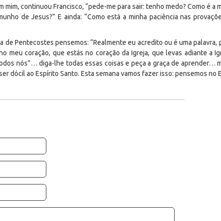
 em mim, continuou Francisco, “pede-me para sair: tenho medo? Como é a 
munho de Jesus?” E ainda: “Como está a minha paciência nas provaçõ
a de Pentecostes pensemos: “Realmente eu acredito ou é uma palavra, pa
 no meu coração, que estás no coração da Igreja, que levas adiante a I
 todos nós”… diga-lhe todas essas coisas e peça a graça de aprender… m
: ser dócil ao Espírito Santo. Esta semana vamos fazer isso: pensemos no E