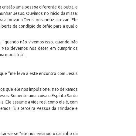
a cristão uma pessoa diferente da outra, e
munhar Jesus. Ouvimos no início da missa:
 a louvar a Deus, nos induz a rezar: ‘Ele
liberta da condição de órfão para a qual o
rém, “quando não vivemos isso, quando não
a”. Não devemos nos deter em cumprir os
ma moral fria”.
to que “me leva a este encontro com Jesus
mos que ele nos impulsione, não deixamos
Jesus. Somente uma coisa o Espírito Santo
eais, Ele assume a vida real como ela é, com
zemos: ‘É a terceira Pessoa da Trindade e
untar-se se “ele nos ensinou o caminho da