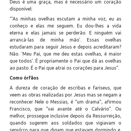
Deus é uma graça, mas é necessário um coração
disponível:
“‘As minhas ovelhas escutam a minha voz, eu as
conheço e elas me seguem. Eu dou-lhes a vida
eterna e elas jamais se perderão. E ninguém vai
arrancá-las de minha mão’. Essas ovelhas
estudaram para seguir Jesus e depois acreditaram?
Não. ‘Meu Pai, que me deu estas ovelhas, é maior
que todos’. É propriamente o Pai que dá as ovelhas
ao pasto. É o Pai que atrai os corações para Jesus”.
Como órfãos
A dureza de coração de escribas e fariseus, que
veem as obras realizadas por Jesus mas se negam a
reconhecer Nele o Messias, é “um drama”, afirmou
Francisco, que “vai avante até o Calvário”. Ou
melhor, prossegue inclusive depois da Ressurreição,
quando sugerem aos soldados que vigiavam o
sepulcro para que digam que estavam dormindo e,