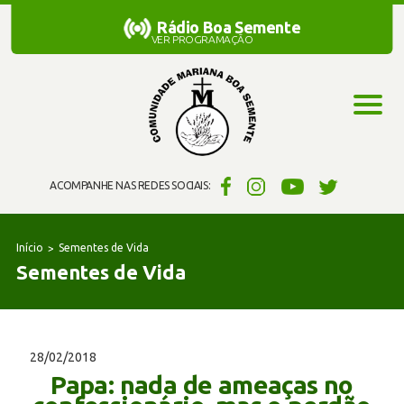
Rádio Boa Semente
Rádio Boa Semente
VER PROGRAMAÇÃO
ACOMPANHE NAS REDES SOCIAIS:
Início
Sementes de Vida
Sementes de Vida
28/02/2018
Papa: nada de ameaças no