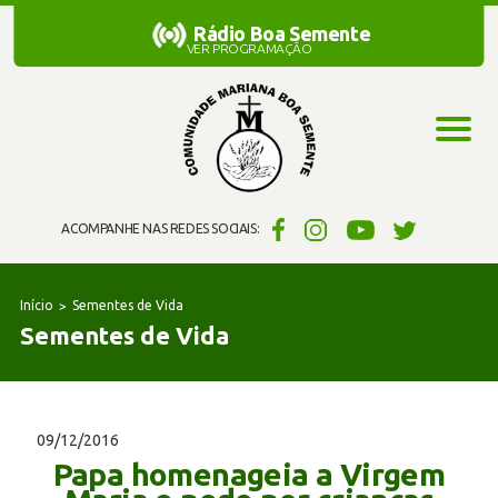
Rádio Boa Semente
Rádio Boa Semente
VER PROGRAMAÇÃO
ACOMPANHE NAS REDES SOCIAIS:
Início
Sementes de Vida
Sementes de Vida
09/12/2016
Papa homenageia a Virgem