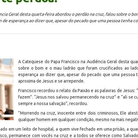
ia Geral desta quarta-feira abordou o perdão na cruz, falou sobre o bo
 de esperança ao dizer que, apesar do pecado que uma pessoa tenha com
A Catequese do Papa Francisco na Audiência Geral desta quar
sobre o bom e o mau ladrão que foram crucificados ao l
esperança ao dizer que, apesar do pecado que uma pessoa t
aproxima de Jesus e se arrepende.
Francisco recordou o relato da Paixão e as palavras de Jesus:
fazem”. “Jesus nos salvou permanecendo na cruz” e “ali se c
sempre a nossa salvação”, recordou.
“Morrendo na cruz, inocente entre dois criminosos, Ele ates
qualquer homem em qualquer condição, mesmo na mais negativ
do em um leito de hospital, a quem vive fechado em uma prisão, a quan
osco, permanece com vocês na cruz e a todos se oferece como Salvado