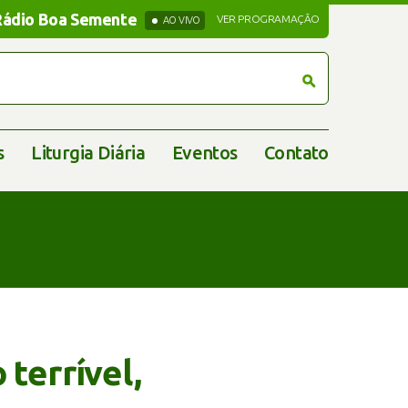
Rádio Boa Semente
Rádio Boa Semente
VER PROGRAMAÇÃO
AO VIVO
s
Liturgia Diária
Eventos
Contato
 terrível,