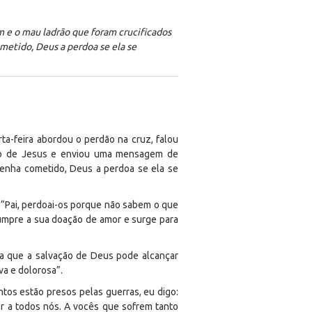
m e o mau ladrão que foram crucificados
etido, Deus a perdoa se ela se
ta-feira abordou o perdão na cruz, falou
ado de Jesus e enviou uma mensagem de
enha cometido, Deus a perdoa se ela se
 ““Pai, perdoai-os porque não sabem o que
umpre a sua doação de amor e surge para
ta que a salvação de Deus pode alcançar
a e dolorosa”.
tos estão presos pelas guerras, eu digo:
r a todos nós. A vocês que sofrem tanto