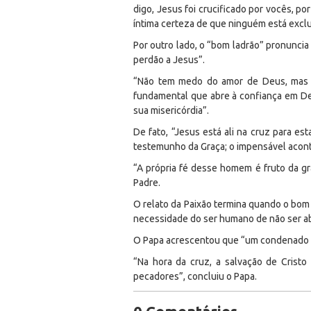
digo, Jesus foi crucificado por vocês, p
íntima certeza de que ninguém está excl
Por outro lado, o “bom ladrão” pronunci
perdão a Jesus”.
“Não tem medo do amor de Deus, mas a
fundamental que abre à confiança em Deus
sua misericórdia”.
De fato, “Jesus está ali na cruz para es
testemunho da Graça; o impensável acont
“A própria fé desse homem é fruto da gr
Padre.
O relato da Paixão termina quando o bom 
necessidade do ser humano de não ser a
O Papa acrescentou que “um condenado à 
“Na hora da cruz, a salvação de Cristo
pecadores”, concluiu o Papa.