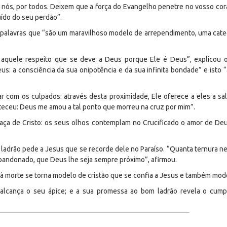
or nós, por todos. Deixem que a força do Evangelho penetre no vosso co
uído do seu perdão”.
a palavras que “são um maravilhoso modelo de arrependimento, uma cat
quele respeito que se deve a Deus porque Ele é Deus”, explicou o 
: a consciência da sua onipotência e da sua infinita bondade” e isto 
tar com os culpados: através desta proximidade, Ele oferece a eles a sa
eceu: Deus me amou a tal ponto que morreu na cruz por mim”.
aça de Cristo: os seus olhos contemplam no Crucificado o amor de Deu
ladrão pede a Jesus que se recorde dele no Paraíso. “Quanta ternura n
bandonado, que Deus lhe seja sempre próximo”, afirmou.
morte se torna modelo de cristão que se confia a Jesus e também model
 alcança o seu ápice; e a sua promessa ao bom ladrão revela o cump