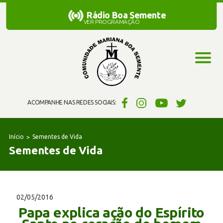
Rádio Boa Semente
Rádio Boa Semente
VER PROGRAMAÇÃO
ACOMPANHE NAS REDES SOCIAIS:
Início
Sementes de Vida
Sementes de Vida
02/05/2016
Papa explica ação do Espírito