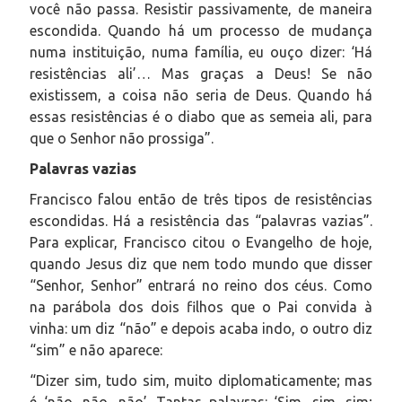
você não passa. Resistir passivamente, de maneira
escondida. Quando há um processo de mudança
numa instituição, numa família, eu ouço dizer: ‘Há
resistências ali’… Mas graças a Deus! Se não
existissem, a coisa não seria de Deus. Quando há
essas resistências é o diabo que as semeia ali, para
que o Senhor não prossiga”.
Palavras vazias
Francisco falou então de três tipos de resistências
escondidas. Há a resistência das “palavras vazias”.
Para explicar, Francisco citou o Evangelho de hoje,
quando Jesus diz que nem todo mundo que disser
“Senhor, Senhor” entrará no reino dos céus. Como
na parábola dos dois filhos que o Pai convida à
vinha: um diz “não” e depois acaba indo, o outro diz
“sim” e não aparece:
“Dizer sim, tudo sim, muito diplomaticamente; mas
é ‘não, não, não’. Tantas palavras: ‘Sim, sim, sim;