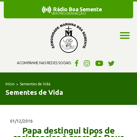
Rádio Boa Semente
Rádio Boa Semente
VER PROGRAMAÇÃO
ACOMPANHE NAS REDES SOCIAIS:
Início
Sementes de Vida
Sementes de Vida
01/12/2016
Papa destingui tipos de