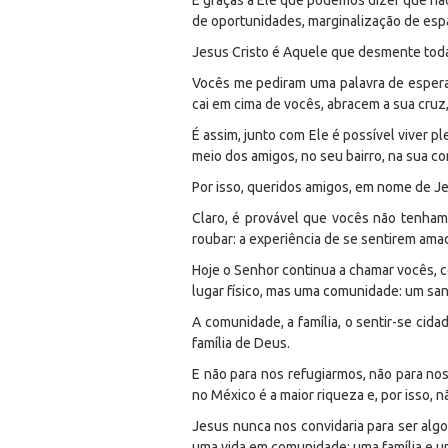
É graças a Ele que podemos dizer que não
de oportunidades, marginalização de esp
Jesus Cristo é Aquele que desmente todas
Vocês me pediram uma palavra de esper
cai em cima de vocês, abracem a sua cruz,
É assim, junto com Ele é possível viver p
meio dos amigos, no seu bairro, na sua c
Por isso, queridos amigos, em nome de Je
Claro, é provável que vocês não tenham 
roubar: a experiência de se sentirem ama
Hoje o Senhor continua a chamar vocês, c
lugar físico, mas uma comunidade: um sa
A comunidade, a família, o sentir-se cid
família de Deus.
E não para nos refugiarmos, não para nos
no México é a maior riqueza e, por isso, n
Jesus nunca nos convidaria para ser algo
uma vida em comunidade; uma família e u