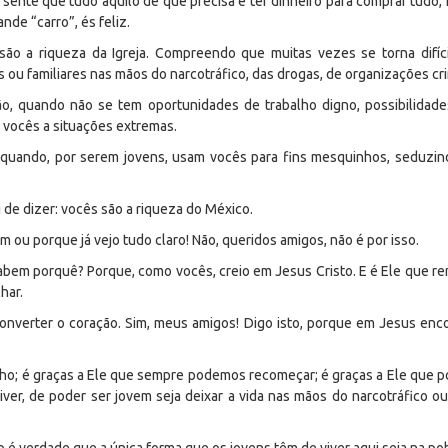
ente que tudo aquilo de que precisa é ter dinheiro para comprar tudo, in
nde “carro”, és feliz.
ão a riqueza da Igreja. Compreendo que muitas vezes se torna difíci
 ou familiares nas mãos do narcotráfico, das drogas, de organizações cr
ação, quando não se tem oportunidades de trabalho digno, possibilida
 vocês a situações extremas.
ar, quando, por serem jovens, usam vocês para fins mesquinhos, seduz
 de dizer: vocês são a riqueza do México.
 ou porque já vejo tudo claro! Não, queridos amigos, não é por isso.
 sabem porquê? Porque, como vocês, creio em Jesus Cristo. E é Ele que 
har.
onverter o coração. Sim, meus amigos! Digo isto, porque em Jesus enco
nho; é graças a Ele que sempre podemos recomeçar; é graças a Ele que 
iver, de poder ser jovem seja deixar a vida nas mãos do narcotráfico o