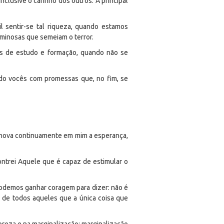
clusive o carinho dos outros. A principal
l sentir-se tal riqueza, quando estamos
iminosas que semeiam o terror.
des de estudo e formação, quando não se
indo vocês com promessas que, no fim, se
renova continuamente em mim a esperança,
ntrei Aquele que é capaz de estimular o
podemos ganhar coragem para dizer: não é
u de todos aqueles que a única coisa que