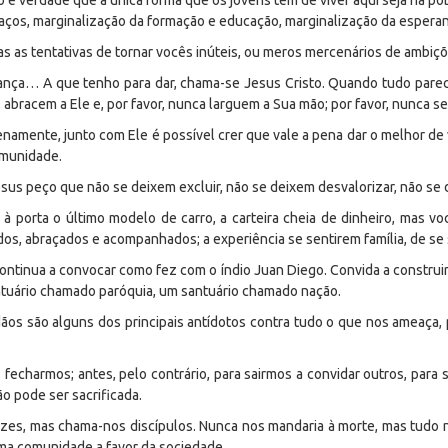
 é verdade que a única forma que os jovens têm de viver aqui seja na po
aços, marginalização da formação e educação, marginalização da esperan
 as tentativas de tornar vocês inúteis, ou meros mercenários de ambiçõ
ança… A que tenho para dar, chama-se Jesus Cristo. Quando tudo pare
 abracem a Ele e, por favor, nunca larguem a Sua mão; por favor, nunca se
lenamente, junto com Ele é possível crer que vale a pena dar o melhor d
omunidade.
sus peço que não se deixem excluir, não se deixem desvalorizar, não se 
à porta o último modelo de carro, a carteira cheia de dinheiro, mas 
dos, abraçados e acompanhados; a experiência se sentirem família, de s
ontinua a convocar como fez com o índio Juan Diego. Convida a construi
ntuário chamado paróquia, um santuário chamado nação.
adãos são alguns dos principais antídotos contra tudo o que nos ameaça,
 fecharmos; antes, pelo contrário, para sairmos a convidar outros, para 
ão pode ser sacrificada.
zes, mas chama-nos discípulos. Nunca nos mandaria à morte, mas tudo n’E
ma comunidade a favor da sociedade.