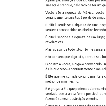
A principal ameaça é quando uma pessoa s
ameaça é crer que, pelo fato de ter um gra
Vocês são a riqueza do México, vocês s
continuamente sujeitos à perda de amigos
É difícil sentir-se a riqueza de uma n
sentem reconhecidos os direitos levando
É difícil sentir-se a riqueza de um lug
revelam vãs.
Mas, apesar de tudo isto, não me cansarei
Não pensem que digo isto, porque sou bom
Digo isto a vocês, e digo-o convencido,
é Ele que renova continuamente o meu ol
É Ele que me convida continuamente a c
melhor de mim mesmo.
E é graças a Ele que podemos abrir cami
verdade que a única forma possível de v
fazem é semear destruição e morte.