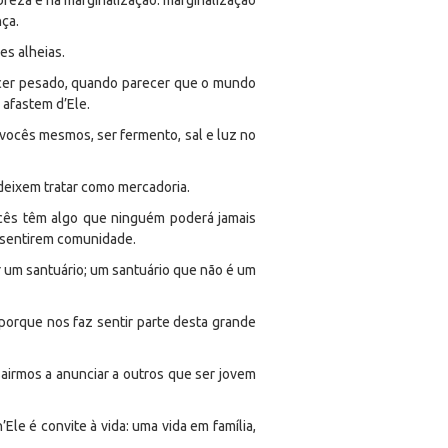
breza e na marginalização: marginalização
ça.
es alheias.
cer pesado, quando parecer que o mundo
 afastem d’Ele.
e vocês mesmos, ser fermento, sal e luz no
deixem tratar como mercadoria.
vocês têm algo que ninguém poderá jamais
e sentirem comunidade.
r um santuário; um santuário que não é um
 porque nos faz sentir parte desta grande
sairmos a anunciar a outros que ser jovem
le é convite à vida: uma vida em família,