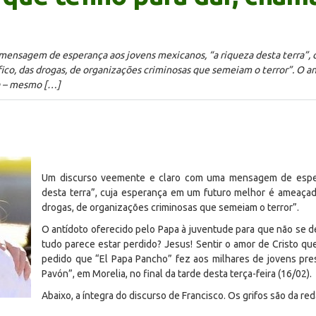
ensagem de esperança aos jovens mexicanos, “a riqueza desta terra”, 
ico, das drogas, de organizações criminosas que semeiam o terror”. O a
ça – mesmo […]
Um discurso veemente e claro com uma mensagem de esper
desta terra”, cuja esperança em um futuro melhor é ameaçada
drogas, de organizações criminosas que semeiam o terror”.
O antídoto oferecido pelo Papa à juventude para que não se 
tudo parece estar perdido? Jesus! Sentir o amor de Cristo qu
pedido que “El Papa Pancho” fez aos milhares de jovens pre
Pavón”, em Morelia, no final da tarde desta terça-feira (16/02).
Abaixo, a íntegra do discurso de Francisco. Os grifos são da re