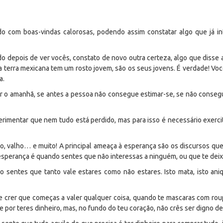
o com boas-vindas calorosas, podendo assim constatar algo que já intu
 depois de ver vocês, constato de novo outra certeza, algo que disse 
terra mexicana tem um rosto jovem, são os seus jovens. É verdade! Você
a.
r o amanhã, se antes a pessoa não consegue estimar-se, se não consegu
rimentar que nem tudo está perdido, mas para isso é necessário exer
, valho… e muito! A principal ameaça à esperança são os discursos que
esperança é quando sentes que não interessas a ninguém, ou que te deix
 sentes que tanto vale estares como não estares. Isto mata, isto aniq
e crer que começas a valer qualquer coisa, quando te mascaras com rou
e por teres dinheiro, mas, no fundo do teu coração, não crês ser digno de