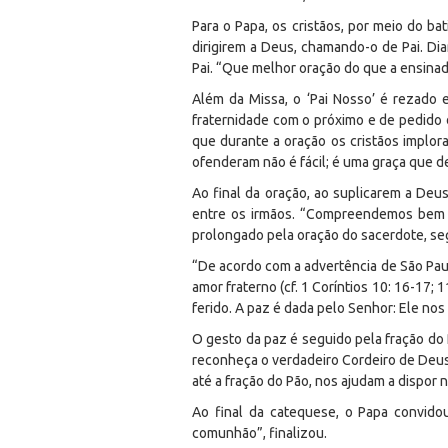
Para o Papa, os cristãos, por meio do b
dirigirem a Deus, chamando-o de Pai. Dia
Pai. “Que melhor oração do que a ensina
Além da Missa, o ‘Pai Nosso’ é rezado e
fraternidade com o próximo e de pedido d
que durante a oração os cristãos impl
ofenderam não é fácil; é uma graça que d
Ao final da oração, ao suplicarem a Deu
entre os irmãos. “Compreendemos bem q
prolongado pela oração do sacerdote, segu
“De acordo com a advertência de São Pau
amor fraterno (cf. 1 Coríntios 10: 16-17;
ferido. A paz é dada pelo Senhor: Ele nos
O gesto da paz é seguido pela fração do
reconheça o verdadeiro Cordeiro de Deus,
até a fração do Pão, nos ajudam a dispor
Ao final da catequese, o Papa convido
comunhão”, finalizou.