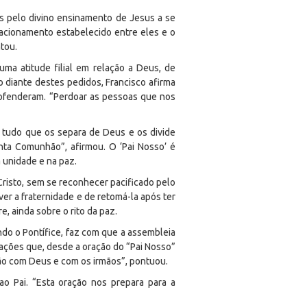
os pelo divino ensinamento de Jesus a se
elacionamento estabelecido entre eles e o
tou.
uma atitude filial em relação a Deus, de
o diante destes pedidos, Francisco afirma
ofenderam. “Perdoar as pessoas que nos
e tudo que os separa de Deus e os divide
ta Comunhão”, afirmou. O ‘Pai Nosso’ é
a unidade e na paz.
risto, sem se reconhecer pacificado pelo
ver a fraternidade e de retomá-la após ter
, ainda sobre o rito da paz.
do o Pontífice, faz com que a assembleia
cações que, desde a oração do “Pai Nosso”
hão com Deus e com os irmãos”, pontuou.
o Pai. “Esta oração nos prepara para a