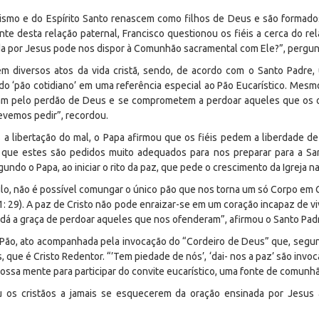
atismo e do Espírito Santo renascem como filhos de Deus e são formad
nte desta relação paternal, Francisco questionou os fiéis a cerca do r
da por Jesus pode nos dispor à Comunhão sacramental com Ele?”, pergun
m diversos atos da vida cristã, sendo, de acordo com o Santo Padre, 
o ‘pão cotidiano’ em uma referência especial ao Pão Eucarístico. Mesm
oram pelo perdão de Deus e se comprometem a perdoar aqueles que os 
evemos pedir”, recordou.
s a libertação do mal, o Papa afirmou que os fiéis pedem a liberdade d
ue estes são pedidos muito adequados para nos preparar para a San
ndo o Papa, ao iniciar o rito da paz, que pede o crescimento da Igreja n
lo, não é possível comungar o único pão que nos torna um só Corpo em C
 11: 29). A paz de Cristo não pode enraizar-se em um coração incapaz de vi
 dá a graça de perdoar aqueles que nos ofenderam”, afirmou o Santo Padre
 Pão, ato acompanhada pela invocação do “Cordeiro de Deus” que, segun
 que é Cristo Redentor. “’Tem piedade de nós’, ‘dai- nos a paz’ são invo
 nossa mente para participar do convite eucarístico, uma fonte de comun
u os cristãos a jamais se esquecerem da oração ensinada por Jesus a