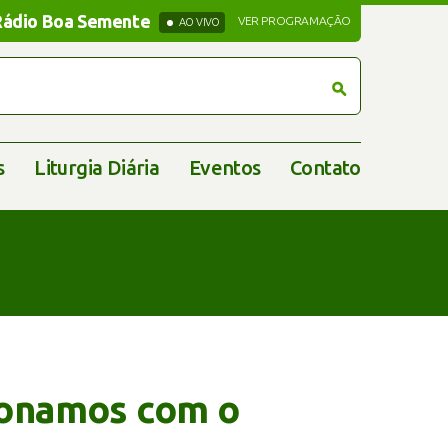
Rádio Boa Semente
Rádio Boa Semente
VER PROGRAMAÇÃO
AO VIVO
s
Liturgia Diária
Eventos
Contato
cionamos com o