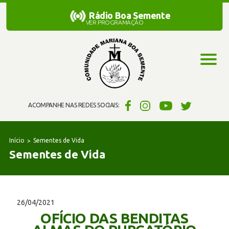
Rádio Boa Semente
Rádio Boa Semente
VER PROGRAMAÇÃO
ACOMPANHE NAS REDES SOCIAIS:
Início
Sementes de Vida
Sementes de Vida
26/04/2021
OFÍCIO DAS BENDITAS