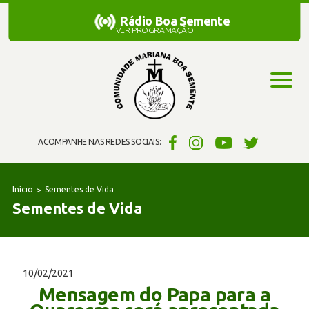
Rádio Boa Semente
Rádio Boa Semente
VER PROGRAMAÇÃO
ACOMPANHE NAS REDES SOCIAIS:
Início
Sementes de Vida
Sementes de Vida
10/02/2021
Mensagem do Papa para a