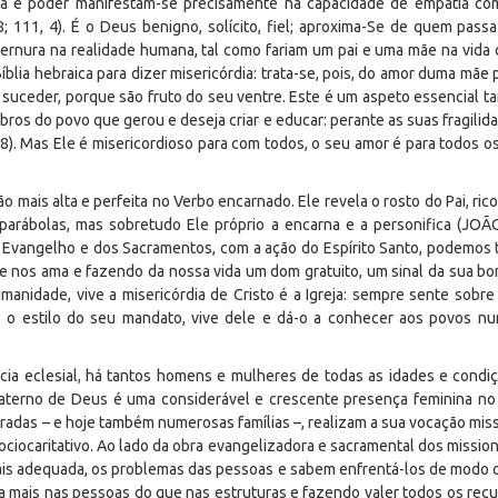
za e poder manifestam-se precisamente na capacidade de empatia co
, 8; 111, 4). É o Deus benigno, solícito, fiel; aproxima-Se de quem pas
nura na realidade humana, tal como fariam um pai e uma mãe na vida dos
blia hebraica para dizer misericórdia: trata-se, pois, do amor duma mãe 
 suceder, porque são fruto do seu ventre. Este é um aspeto essencial
ros do povo que gerou e deseja criar e educar: perante as suas fragilida
8). Mas Ele é misericordioso para com todos, o seu amor é para todos 
o mais alta e perfeita no Verbo encarnado. Ele revela o rosto do Pai, ric
rábolas, mas sobretudo Ele próprio a encarna e a personifica (JOÃO P
 Evangelho e dos Sacramentos, com a ação do Espírito Santo, podemos 
e nos ama e fazendo da nossa vida um dom gratuito, um sinal da sua bond
anidade, vive a misericórdia de Cristo é a Igreja: sempre sente sobre
z o estilo do seu mandato, vive dele e dá-o a conhecer aos povos nu
cia eclesial, há tantos homens e mulheres de todas as idades e cond
materno de Deus é uma considerável e crescente presença feminina no
radas – e hoje também numerosas famílias –, realizam a sua vocação miss
ociocaritativo. Ao lado da obra evangelizadora e sacramental dos mission
is adequada, os problemas das pessoas e sabem enfrentá-los de modo op
 mais nas pessoas do que nas estruturas e fazendo valer todos os recu