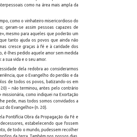
 interpessoais como na área mais ampla da
tempo, como o vinhateiro misericordioso do
ção; geram-se assim pessoas capazes de
mãe», mesmo para aqueles que poderão um
 que tanto ajuda os povos que ainda não
mas cresce graças à fé e à caridade dos
o, é-lhes pedido aquele amor sem medida
a sua vida e o seu amor.
essidade dela redobra ao considerarmos
periência, que o Evangelho do perdão e da
ípulos de todos os povos, batizando-os em
20) – não terminou, antes pelo contrário
 missionária, como indiquei na Exortação
 lhe pede, mas todos somos convidados a
uz do Evangelho» (n. 20).
la Pontifícia Obra da Propagação da Fé e
redecessores, estabelecendo que fossem
ento, de todo o mundo, pudessem recolher
confins da terra. Também nos nossos dias,