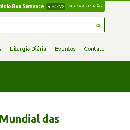
Rádio Boa Semente
Rádio Boa Semente
VER PROGRAMAÇÃO
AO VIVO
s
Liturgia Diária
Eventos
Contato
 Mundial das