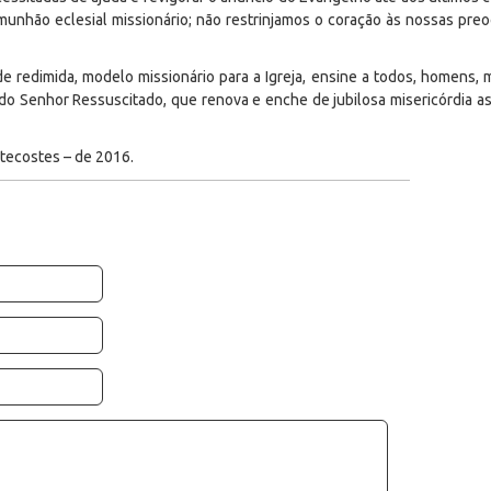
unhão eclesial missionário; não restrinjamos o coração às nossas pre
 redimida, modelo missionário para a Igreja, ensine a todos, homens, m
 do Senhor Ressuscitado, que renova e enche de jubilosa misericórdia as
ntecostes – de 2016.