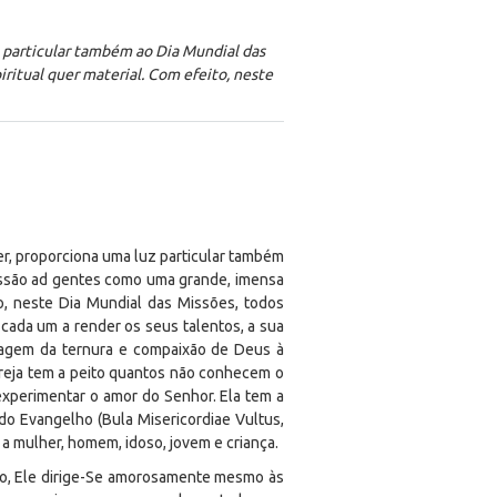
uz particular também ao Dia Mundial das
ritual quer material. Com efeito, neste
iver, proporciona uma luz particular também
issão ad gentes como uma grande, imensa
to, neste Dia Mundial das Missões, todos
 cada um a render os seus talentos, a sua
nsagem da ternura e compaixão de Deus à
Igreja tem a peito quantos não conhecem o
xperimentar o amor do Senhor. Ela tem a
 do Evangelho (Bula
Misericordiae Vultus
,
a a mulher, homem, idoso, jovem e criança.
ípio, Ele dirige-Se amorosamente mesmo às