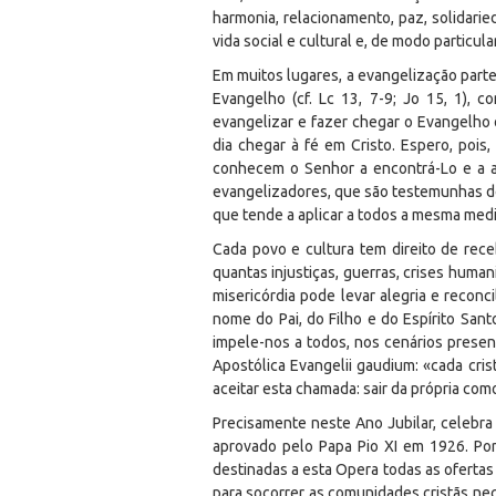
harmonia, relacionamento, paz, solidarie
vida social e cultural e, de modo particul
Em muitos lugares, a evangelização parte 
Evangelho (cf. Lc 13, 7-9; Jo 15, 1),
evangelizar e fazer chegar o Evangelho
dia chegar à fé em Cristo. Espero, poi
conhecem o Senhor a encontrá-Lo e a am
evangelizadores, que são testemunhas d
que tende a aplicar a todos a mesma medi
Cada povo e cultura tem direito de re
quantas injustiças, guerras, crises huma
misericórdia pode levar alegria e reconc
nome do Pai, do Filho e do Espírito San
impele-nos a todos, nos cenários presen
Apostólica
Evangelii gaudium
: «cada cri
aceitar esta chamada: sair da própria com
Precisamente neste Ano Jubilar, celebra
aprovado pelo Papa Pio XI em 1926. Po
destinadas a esta Opera todas as oferta
para socorrer as comunidades cristãs nec