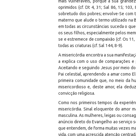
mais vulneráveis, porque a sua grande
oprimidos (cf. Dt 4, 31; Sal 86, 15; 103
sobretudo dos pobres; envolve-Se com ter
materno que alude o termo utilizado na Bí
em todas as circunstâncias suceda o que
os seus filhos, especialmente pelos memb
se e estremece de compaixão (cf. Os 11, 
todas as criaturas (cf. Sal 144, 8-9).
A misericórdia encontra a sua manifestaçã
a explica com o uso de comparações e pa
Aceitando e seguindo Jesus por meio do
Pai celestial, aprendendo a amar como El
primeira comunidade que, no meio da hum
misericordioso e, deste amor, ela dedu
convicção religiosa.
Como nos primeiros tempos da experiên
misericórdia. Sinal eloquente do amor 
masculina. As mulheres, leigas ou consag
anúncio direto do Evangelho ao serviço s
que entendem, de forma muitas vezes ma
vida, com uma acrescida atenção centrada