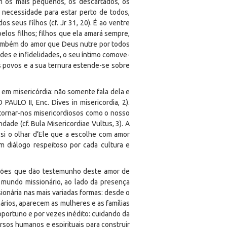
m os mais pequenos, os descartados, os
sa necessidade para estar perto de todos,
 seus filhos (cf. Jr 31, 20). É ao ventre
pelos filhos; filhos que ela amará sempre,
 também do amor que Deus nutre por todos
des e infidelidades, o seu íntimo comove-
os povos e a sua ternura estende-se sobre
o em misericórdia: não somente fala dela e
AULO II, Enc. Dives in misericordia, 2).
tornar-nos misericordiosos como o nosso
ade (cf. Bula Misericordiae Vultus, 3). A
 si o olhar d’Ele que a escolhe com amor
m diálogo respeitoso por cada cultura e
ições que dão testemunho deste amor de
 mundo missionário, ao lado da presença
ionária nas mais variadas formas: desde o
ários, aparecem as mulheres e as famílias
ortuno e por vezes inédito: cuidando da
rsos humanos e espirituais para construir