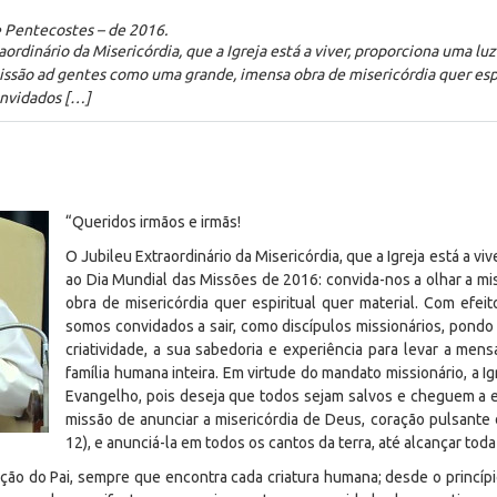
e Pentecostes – de 2016.
aordinário da Misericórdia, que a Igreja está a viver, proporciona uma l
issão ad gentes como uma grande, imensa obra de misericórdia quer espi
onvidados […]
“Queridos irmãos e irmãs!
O Jubileu Extraordinário da Misericórdia, que a Igreja está a v
ao Dia Mundial das Missões de 2016: convida-nos a olhar a m
obra de misericórdia quer espiritual quer material. Com efei
somos convidados a sair, como discípulos missionários, pondo
criatividade, a sua sabedoria e experiência para levar a me
família humana inteira. Em virtude do mandato missionário, a 
Evangelho, pois deseja que todos sejam salvos e cheguem a e
missão de anunciar a misericórdia de Deus, coração pulsante
12), e anunciá-la em todos os cantos da terra, até alcançar tod
ração do Pai, sempre que encontra cada criatura humana; desde o princ