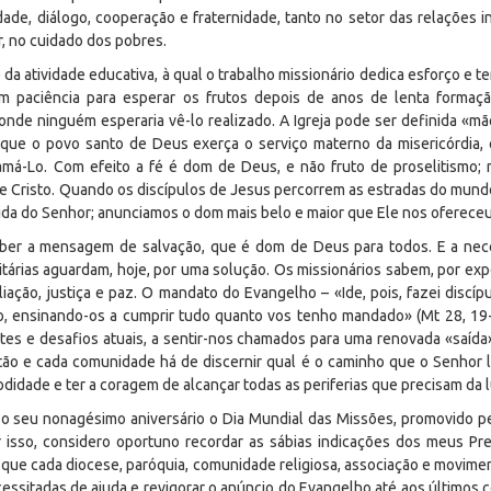
dade, diálogo, cooperação e fraternidade, tanto no setor das relações
ar, no cuidado dos pobres.
da atividade educativa, à qual o trabalho missionário dedica esforço e 
 com paciência para esperar os frutos depois de anos de lenta forma
 onde ninguém esperaria vê-lo realizado. A Igreja pode ser definida «
s, que o povo santo de Deus exerça o serviço materno da misericórdia,
á-Lo. Com efeito a fé é dom de Deus, e não fruto de proselitismo; 
e Cristo. Quando os discípulos de Jesus percorrem as estradas do mund
da do Senhor; anunciamos o dom mais belo e maior que Ele nos ofereceu: 
ceber a mensagem de salvação, que é dom de Deus para todos. E a nec
nitárias aguardam, hoje, por uma solução. Os missionários sabem, por ex
iliação, justiça e paz. O mandato do Evangelho – «Ide, pois, fazei disc
to, ensinando-os a cumprir tudo quanto vos tenho mandado» (Mt 28, 19-
tes e desafios atuais, a sentir-nos chamados para uma renovada «saída»
stão e cada comunidade há de discernir qual é o caminho que o Senhor
odidade e ter a coragem de alcançar todas as periferias que precisam da l
 o seu nonagésimo aniversário o Dia Mundial das Missões, promovido pe
r isso, considero oportuno recordar as sábias indicações dos meus P
s que cada diocese, paróquia, comunidade religiosa, associação e movim
essitadas de ajuda e revigorar o anúncio do Evangelho até aos últimos 