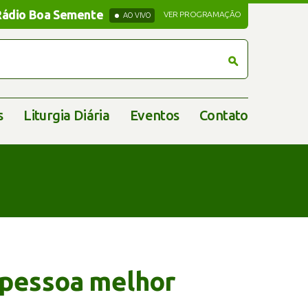
Rádio Boa Semente
Rádio Boa Semente
VER PROGRAMAÇÃO
AO VIVO
s
Liturgia Diária
Eventos
Contato
 pessoa melhor