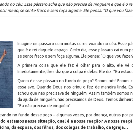
ndo no céu. Esse pássaro acha que não precisa de ninguém e que é o rei
ntir medo, se sente fraco e sem foça alguma. Ele pensa: “O que vou faz
Imagine um pássaro com muitas cores voando no céu. Esse pá
que é o rei daquele espaço. Certo dia, esse pássaro cai num p
se sente fraco e sem foça alguma. Ele pensa: “O que vou faze
A primeira coisa que ele faz é olhar para o alto, ele vê
Imediatamente, lhes diz que a culpa é delas. Ele diz: “Eu esto
Quem é esse pássaro no fundo do poço? Somos nós! Fomos cr
essa ave. Quando Deus nos criou o fez de maneira linda. Es
achou que não precisava de ninguém. Assim também somos n
da ajuda de ninguém, não precisamos de Deus. Temos dinheiro,
“Eu não preciso de ninguém”.
ndo no fundo desse poço – algumas vezes, por doença, outras por pr
do estamos nessa situação, qual é a nossa reação? A nossa reaçã
icina, da esposa, dos filhos, dos colegas de trabalho, da Igreja…