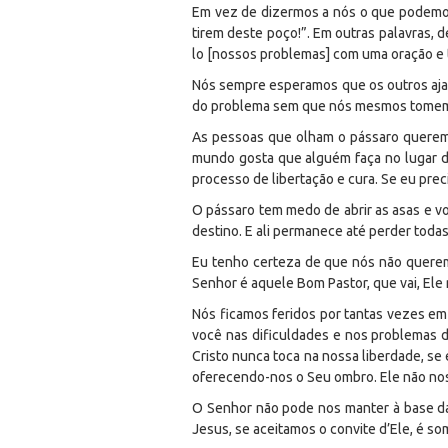
Em vez de dizermos a nós o que podemos 
tirem deste poço!”. Em outras palavras
lo [nossos problemas] com uma oração e 
Nós sempre esperamos que os outros aja
do problema sem que nós mesmos tomem
As pessoas que olham o pássaro querem 
mundo gosta que alguém faça no lugar d
processo de libertação e cura. Se eu prec
O pássaro tem medo de abrir as asas e vo
destino. E ali permanece até perder todas
Eu tenho certeza de que nós não querem
Senhor é aquele Bom Pastor, que vai, Ele
Nós ficamos feridos por tantas vezes em
você nas dificuldades e nos problemas 
Cristo nunca toca na nossa liberdade, se
oferecendo-nos o Seu ombro. Ele não nos o
O Senhor não pode nos manter à base da 
Jesus, se aceitamos o convite d’Ele, é 