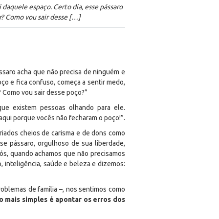
 daquele espaço. Certo dia, esse pássaro
er? Como vou sair desse […]
ssaro acha que não precisa de ninguém e
oço e fica confuso, começa a sentir medo,
r? Como vou sair desse poço?”
 que existem pessoas olhando para ele.
u aqui porque vocês não fecharam o poço!”.
iados cheios de carisma e de dons como
se pássaro, orgulhoso de sua liberdade,
ós, quando achamos que não precisamos
 inteligência, saúde e beleza e dizemos:
oblemas de família –, nos sentimos como
o mais simples é apontar os erros dos