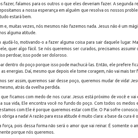
fazer, falamos para os outros o que eles deveriam fazer. A segunda r
, depositamos a nossa esperança em alguém que resolva os nossos probl
tudo estará bem.
m e, muitas vezes, nós mesmos não fazemos nada. Jesus não é um mágic
os alguma atitude.
ajudá-lo, motivando-o a fazer alguma coisa para sair daquele lugar. M
ele, quer algo fácil. Se nós queremos ser curados, precisamos assumir
iso perdoar, isso pode ser doloroso.
ar dentro do poço porque isso pode machucá-las. Então, ele prefere fi
 as energias. Daí, mesmo que depois ele tome coragem, não vai mais ter 
os ser assim, queremos sair desse poço, queremos mudar de vida! Jesus
 mesmo, atrás da ovelha perdida.
 que ficamos com medo de nos curar. Jesus está próximo de você e vai 
da sua vida, Ele encontra você no fundo do poço. Com todos os medos e
 estamos com Ele é porque queremos estar com Ele. O Pai sofre conosco,
briga a nada! A razão para essa atitude é muito clara: a base da cura é o
força, pois dessa forma não será o amor que vai reinar. É somente o a
somente porque nós queremos.