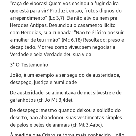
“raça de víboras! Quem vos ensinou a fugir da ira
que está para vir? Produzi, então, frutos dignos do
arrependimento” (Lc 3,7). Ele não aliviou nem pra
Herodes Antipas. Denunciou o casamento ilícito
com Herodias, sua cunhada: “Não te é lícito possuir
a mulher de teu irmão” (Mc 6,18) Resultado: preso e
decapitado. Morreu como viveu: sem negociar a
Verdade e pela Verdade deu sua vida.
3° O Testemunho
João, é um exemplo a ser seguido de austeridade,
desapego, justiça e humildade
De austeridade: se alimentava de mel silvestre e de
gafanhotos (cf. Jo Mt 3,4de).
De desapego: mesmo quando deixou a solidão do
deserto, não abandonou suas vestimentas simples
de pelos e peles de animais (cf. Mt 3,4abc).
À medida que Cristo se torna mais conhecido, João