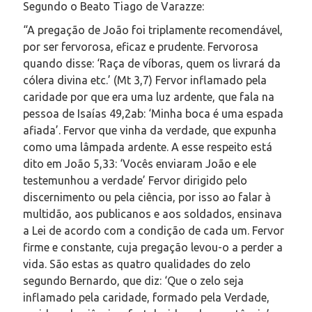
Segundo o Beato Tiago de Varazze:
“A pregação de João foi triplamente recomendável,
por ser fervorosa, eficaz e prudente. Fervorosa
quando disse: ‘Raça de víboras, quem os livrará da
cólera divina etc.’ (Mt 3,7) Fervor inflamado pela
caridade por­ que era uma luz ardente, que fala na
pessoa de Isaías 49,2ab: ‘Minha boca é uma espada
afiada’. Fervor que vinha da verdade, que expunha
como uma lâmpada ardente. A esse respeito está
dito em João 5,33: ‘Vocês enviaram João e ele
testemunhou a verdade’ Fervor dirigido pelo
discernimento ou pela ciência, por isso ao falar à
multidão, aos publicanos e aos soldados, ensinava
a Lei de acordo com a condição de cada um. Fervor
firme e constante, cuja pregação levou-o a perder a
vida. São estas as quatro qualidades do zelo
segundo Bernardo, que diz: ‘Que o zelo seja
inflamado pela caridade, formado pela Verdade,