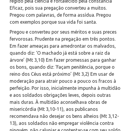
regido pela ciência e fortalecido pela constância’
Eficaz, pois sua pregação converteu a muitos.
Pregou com palavras, de forma assídua. Pregou
com exemplos porque sua vida foi santa.
Pregou e converteu por seus méritos e suas preces
fervorosas. Prudente na pregação em três pontos.
Em fazer ameaças para amedrontar os malvados,
quando diz: ‘O machado já está sobre a raiz da
árvore’ (Mt 3,10) Em fazer promessas para ganhar
os bons, quando diz: ‘Façam penitência, porque o
reino dos Céus está próximo’ (Mt 3,2) Em usar de
moderação para atrair pouco a pouco os fracos à
perfeição. Por isso, inicialmente impunha à multidão
e aos soldados obrigações leves, depois outras
mais duras. À multidão aconselhava obras de
misericórdia (Mt 3,10-11), aos publica­nos
recomendava não desejar os bens alheios (Mt 3,12-
13), aos soldados não empregar violência contra
ninguém, não caluniar e contentar-se com seu soldo