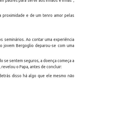
m padres para servir aos irmãos e irmãs”,
a proximidade e de um tenro amor pelas
os seminários. Ao contar uma experiência
, o jovem Bergoglio deparou-se com uma
ndo se sentem seguros, a doença começa a
, revelou o Papa, antes de concluir:
 detrás disso há algo que ele mesmo não