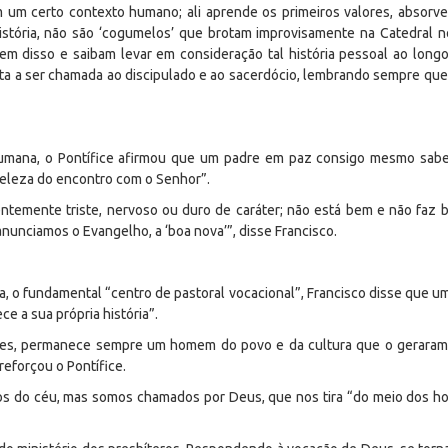
 certo contexto humano; ali aprende os primeiros valores, absorve a
tória, não são ‘cogumelos’ que brotam improvisamente na Catedral n
em disso e saibam levar em consideração tal história pessoal ao long
ta a ser chamada ao discipulado e ao sacerdócio, lembrando sempre que
humana, o Pontífice afirmou que um padre em paz consigo mesmo sabe
beleza do encontro com o Senhor”.
ntemente triste, nervoso ou duro de caráter; não está bem e não faz 
nunciamos o Evangelho, a ‘boa nova’”, disse Francisco.
cia, o fundamental “centro de pastoral vocacional”, Francisco disse que
e a sua própria história”.
zes, permanece sempre um homem do povo e da cultura que o geraram; 
eforçou o Pontífice.
os do céu, mas somos chamados por Deus, que nos tira “do meio dos hom