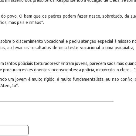
do ministério dos presbíteros. Respondendo à vocação de Deus, se torna
o do povo. O bem que os padres podem fazer nasce, sobretudo, da su
ios, mas pais e irmãos”.
 sobre o discernimento vocacional e pediu atenção especial à missão n
os, ao levar os resultados de uma teste vocacional a uma psiquiatra
m tantos policiais torturadores? Entram jovens, parecem sãos mas qua
ue procuram esses doentes inconscientes: a polícia, o exército, o clero…”
ando um jovem é muito rígido, é muito fundamentalista, eu não confio:
 Atenção”.