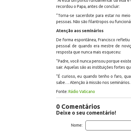
“Aí está um ponto fundamental da vida e 
recordou o Papa, antes de concluir:
“Torna-se sacerdote para estar no mei
pessoas. Não são filantropos ou funcionár
Atenção aos seminários
De forma espontânea, Francisco refletiu
pessoal de quando era mestre de noviç
resposta que nunca mais esqueceu:
“Padre, você nunca pensou porque existe
sair. Aquelas são as instituições fortes q
“É curioso, eu quando tenho o faro, qu
sabe… Atenção à missão nos seminários.
Fonte:
Rádio Vaticano
0 Comentários
Deixe o seu comentário!
Nome: