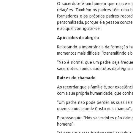
O sacerdote é um homem que nasce em um
relações. Também os padres têm uma his
formadores e os próprios padres record
personalizada, porque é a pessoa concre
e ao qual configurar-se”.
Apóstolos da alegria
Reiterando a importância da formação 
momentos mais difíceis, “transmitindo a 
“Não é normal que um padre seja freque
sacerdotes, somos apóstolos da alegria, a
Raízes do chamado
Ao recordar que a família é, por excelên
com a sua própria humanidade, que conhec
“Um padre não pode perder as suas raí
quem somos e onde Cristo nos chamou”, r
E prosseguiu: “Nós sacerdotes não caím
homens”.