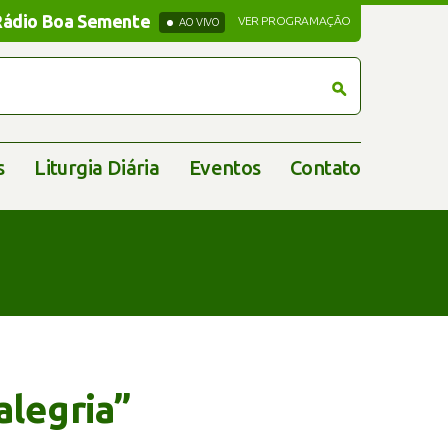
Rádio Boa Semente
Rádio Boa Semente
VER PROGRAMAÇÃO
AO VIVO
s
Liturgia Diária
Eventos
Contato
alegria”