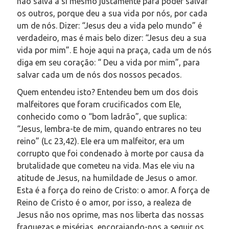
não salva a si mesmo justamente para poder salvar
os outros, porque deu a sua vida por nós, por cada
um de nós. Dizer: “Jesus deu a vida pelo mundo” é
verdadeiro, mas é mais belo dizer: “Jesus deu a sua
vida por mim”. E hoje aqui na praça, cada um de nós
diga em seu coração: “ Deu a vida por mim”, para
salvar cada um de nós dos nossos pecados.
Quem entendeu isto? Entendeu bem um dos dois
malfeitores que foram crucificados com Ele,
conhecido como o “bom ladrão”, que suplica:
“Jesus, lembra-te de mim, quando entrares no teu
reino” (Lc 23,42). Ele era um malfeitor, era um
corrupto que foi condenado à morte por causa da
brutalidade que cometeu na vida. Mas ele viu na
atitude de Jesus, na humildade de Jesus o amor.
Esta é a força do reino de Cristo: o amor. A força de
Reino de Cristo é o amor, por isso, a realeza de
Jesus não nos oprime, mas nos liberta das nossas
fraquezas e misérias, encorajando-nos a seguir os