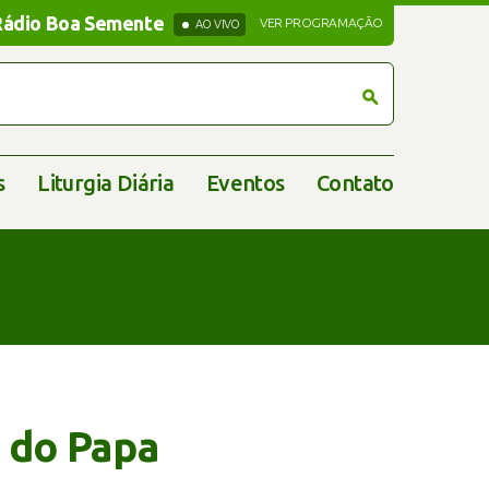
Rádio Boa Semente
Rádio Boa Semente
VER PROGRAMAÇÃO
AO VIVO
s
Liturgia Diária
Eventos
Contato
 do Papa