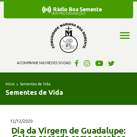
Rádio Boa Semente
Rádio Boa Semente
VER PROGRAMAÇÃO
ACOMPANHE NAS REDES SOCIAIS:
Início
Sementes de Vida
Sementes de Vida
12/12/2020
Dia da Virgem de Guadalupe: