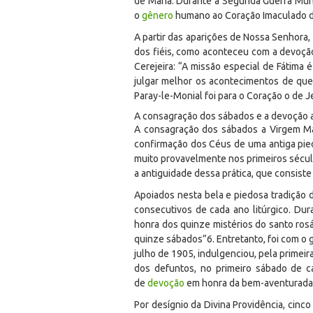
de Maria. Durante a Segunda Guerra Mund
o
gênero
humano ao Coração Imaculado de 
A partir das aparições de Nossa Senhora,
dos fiéis, como aconteceu com a devoçã
Cerejeira: “A missão especial de Fátima
julgar melhor os acontecimentos de qu
Paray-le-Monial foi para o Coração o de 
A consagração dos sábados e a devoção 
A consagração dos sábados a Virgem Ma
confirmação dos Céus de uma antiga pie
muito provavelmente nos primeiros sécu
a antiguidade dessa prática, que consis
Apoiados nesta bela e piedosa tradição 
consecutivos de cada ano litúrgico. Du
honra dos quinze mistérios do santo rosá
quinze sábados”
6
. Entretanto, foi com 
julho de 1905, indulgenciou, pela primeir
dos defuntos, no primeiro sábado de c
de
devoção
em honra da bem-aventurada V
Por desígnio da Divina Providência, cinc