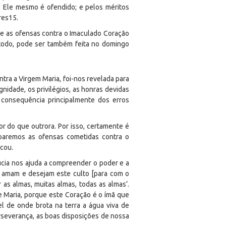
ue Ele mesmo é ofendido; e pelos méritos
res
15
.
ue as ofensas contra o Imaculado Coração
todo, pode ser também feita no domingo
tra a Virgem Maria, foi-nos revelada para
nidade, os privilégios, as honras devidas
 consequência principalmente dos erros
r do que outrora. Por isso, certamente é
eparemos as ofensas cometidas contra o
icou.
Lúcia nos ajuda a compreender o poder e a
a amam e desejam este culto [para com o
 as almas, muitas almas, todas as almas’.
 Maria, porque este Coração é o ímã que
el de onde brota na terra a água viva de
rseverança, as boas disposições de nossa