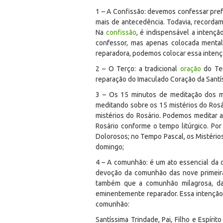
1 – A Confissão: devemos confessar prefe
mais de antecedência. Todavia, recorda
Na
confissão
, é indispensável a intenç
confessor, mas apenas colocada mental
reparadora, podemos colocar essa intençã
2 – O Terço: a tradicional
oração
do Ter
reparação do Imaculado Coração da Santí
3 – Os 15 minutos de meditação dos m
meditando sobre os 15 mistérios do Rosá
mistérios do Rosário. Podemos meditar a
Rosário conforme o tempo litúrgico. P
Dolorosos; no Tempo Pascal, os Mistério
domingo;
4 – A comunhão: é um ato essencial da 
devoção da comunhão das nove primeira
também que a comunhão milagrosa, da
eminentemente reparador. Essa intenção 
comunhão:
Santíssima Trindade, Pai, Filho e Espír