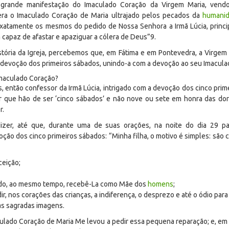
 grande manifestação do Imaculado Coração da Virgem Maria, vend
ra o Imaculado Coração de Maria ultrajado pelos pecados da
humani
xatamente os mesmos do pedido de Nossa Senhora a Irmã Lúcia, princi
a capaz de afastar e apaziguar a cólera de Deus”
9
.
tória da Igreja, percebemos que, em Fátima e em Pontevedra, a Virgem
devoção dos primeiros sábados, unindo-a com a devoção ao seu Imacula
Imaculado Coração?
 então confessor da Irmã Lúcia, intrigado com a devoção dos cinco pri
or que hão de ser ‘cinco sábados’ e não nove ou sete em honra das do
r.
dizer, até que, durante uma de suas orações, na noite do dia 29 
oção dos cinco primeiros sábados: “Minha filha, o motivo é simples: são 
ceição;
ando, ao mesmo tempo, recebê-La como Mãe dos
homens
;
r, nos corações das crianças, a indiferença, o desprezo e até o ódio par
as sagradas imagens.
aculado Coração de Maria Me levou a pedir essa pequena reparação; e, em