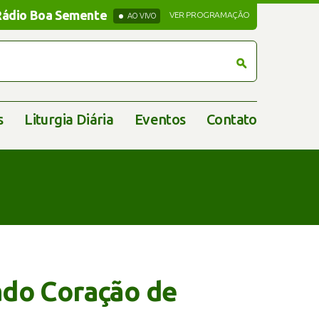
Rádio Boa Semente
Rádio Boa Semente
VER PROGRAMAÇÃO
AO VIVO
s
Liturgia Diária
Eventos
Contato
ado Coração de