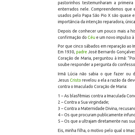
pastorinhos testemunharam a primeira
enterrados nele. Compreendemos que e
usados pelo Papa São Pio X são quase e
importância da intenção reparadora, únic
Depois de conhecer um pouco mais a his
confirmação do
Céu
e um novo impulso à 
Por que cinco sábados em reparação ao 
Em 1930,
padre
José Bernardo Gonçalves,
Coração de Maria, perguntou à Irmã: “P
soube responder a pergunta do confesso
Irmã Lúcia não sabia o que fazer ou 
Jesus
Cristo
revelou a ela a razão da dev
contra o Imaculado Coração de Maria:
1 – As blasfêmias contra a Imaculada Con
2 – Contra a Sua virgindade;
3 – Contra a Maternidade Divina, recus
4 – Os que procuram publicamente infundi
5 – Os que a ultrajam diretamente nas su
Eis, minha filha, o motivo pelo qual o Im