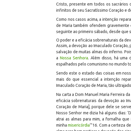
Cristo, presente em todos os sacrários 
infinitos de seu Sacratíssimo Coração e
Como nos casos acima, a intenção repara
de Maria também ofendem gravemente o 
seguinte ao primeiro sábado, desde que s
O poder e a eficácia sobrenaturais da de
Assim, a devoção ao Imaculado Coração, p
salvação de muitas almas do inferno. Poi
a
Nossa Senhora
. Além disso, há uma 
espalhados pelo comunismo no mundo t
Sendo este o estado das coisas em nosso
mais do que essencial a intenção repa
Imaculado Coração de Maria, tão ultrajad
Na carta a Dom Manuel Maria Ferreira da 
eficácia sobrenaturais da devoção ao I
Coração de Maria], porque dele se servem
Nosso Senhor me dizia há alguns dias: 
atrai as almas para mim, a fornalha que
minha
misericórdia
‘”
16
. Com a certeza de