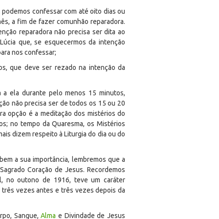
l, podemos confessar com até oito dias ou
ês, a fim de fazer comunhão reparadora.
enção reparadora não precisa ser dita ao
 Lúcia que, se esquecermos da intenção
para nos confessar;
s, que deve ser rezado na intenção da
 a ela durante pelo menos 15 minutos,
ção não precisa ser de todos os 15 ou 20
tra opção é a meditação dos mistérios do
os; no tempo da Quaresma, os Mistérios
s dizem respeito à Liturgia do dia ou do
 bem a sua importância, lembremos que a
o Sagrado Coração de Jesus. Recordemos
, no outono de 1916, teve um caráter
 três vezes antes e três vezes depois da
orpo, Sangue,
Alma
e Divindade de Jesus