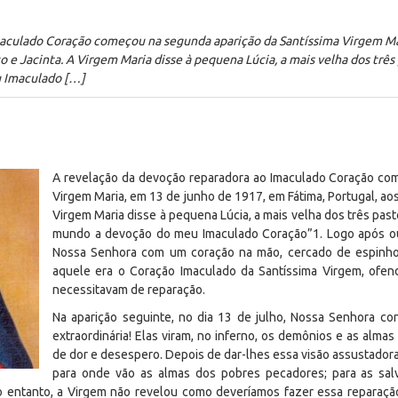
maculado Coração começou na segunda aparição da Santíssima Virgem Ma
co e Jacinta. A Virgem Maria disse à pequena Lúcia, a mais velha dos três
 Imaculado […]
A revelação da devoção reparadora ao Imaculado Coração co
Virgem Maria, em 13 de junho de 1917, em Fátima, Portugal, aos 
Virgem Maria disse à pequena Lúcia, a mais velha dos três past
mundo a devoção do meu Imaculado Coração”
1
. Logo após o
Nossa Senhora com um coração na mão, cercado de espinho
aquele era o Coração Imaculado da Santíssima Virgem, ofe
necessitavam de reparação.
Na aparição seguinte, no dia 13 de julho, Nossa Senhora co
extraordinária! Elas viram, no inferno, os demônios e as alm
de dor e desespero. Depois de dar-lhes essa visão assustadora,
para onde vão as almas dos pobres pecadores; para as sal
o entanto, a Virgem não revelou como deveríamos fazer essa reparação