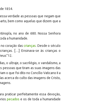
 de 1854.
s dessa verdade as pessoas que negam que
 parto, bem como aquelas que dizem que a
tantinopla, no ano de 680. Nossa Senhora
 toda a humanidade.
s, no coração das
crianças
. Desde o século
crianças. […] Ensinava-se às crianças o
 Deus”
12
.
, o ultraje, o sacrilégio, o vandalismo, a
as pessoas que tiram as suas imagens das
 o que foi dito no Concílio Vaticano II a
s acerca do culto das imagens de Cristo,
imagens.
ra praticar perfeitamente essa devoção,
prios
pecados
e os de toda a humanidade