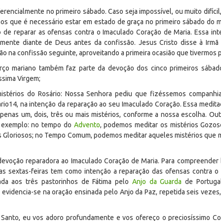
rencialmente no primeiro sábado. Caso seja impossível, ou muito difíci
mos que é necessário estar em estado de graça no primeiro sábado do m
ão de reparar as ofensas contra o Imaculado Coração de Maria. Essa int
mente diante de Deus antes da confissão. Jesus Cristo disse à Irmã
o na confissão seguinte, aproveitando a primeira ocasião que tivermos 
ço mariano também faz parte da devoção dos cinco primeiros sábado
ssima Virgem;
istérios do Rosário: Nossa Senhora pediu que fizéssemos companhia
rio
14
, na intenção da reparação ao seu Imaculado Coração. Essa medita
penas um, dois, três ou mais mistérios, conforme a nossa escolha. Ou
or exemplo: no tempo do
Advento
, podemos meditar os mistérios Gozos
s Gloriosos; no Tempo Comum, podemos meditar aqueles mistérios que mai
devoção reparadora ao Imaculado Coração de Maria. Para compreender
s sextas-feiras tem como intenção a reparação das ofensas contra 
da aos três pastorinhos de Fátima pelo
Anjo da Guarda
de Portugal
evidencia-se na oração ensinada pelo Anjo da Paz, repetida seis vezes,
ito Santo, eu vos adoro profundamente e vos ofereço o preciosíssimo C