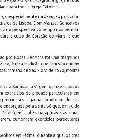
o Papa Pio XII consagrou a Igreja e todo
ia para toda a Igreja Católica.
orça, especialmente na devoção particular
triarca de Lisboa, Dom Manuel Gonçalves
 que a perspectiva do tempo nos permitir
 para o culto do Coração de Maria, o que
ão por Nossa Senhora foi uma magnífica
aria, é uma tradição que tem sua origem
sal romano de São Pio V, de 1570, mostra
nte a Santíssima Virgem quinze sábados
m exercícios de piedade particulares em
ia plenária a ser ganha durante um desses
 e encorajada pela Santa Sé que, em 10 de
 “indulgência plenária, aplicável às almas
rem, cumprirem exercícios particulares
Senhora em Fátima, durante a qual os três