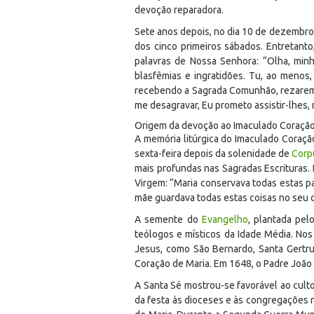
devoção reparadora.
Sete anos depois, no dia 10 de dezembro
dos cinco primeiros sábados. Entretant
palavras de Nossa Senhora: “Olha, mi
blasfêmias e ingratidões. Tu, ao menos
recebendo a Sagrada Comunhão, rezarem 
me desagravar, Eu prometo assistir-lhes,
Origem da devoção ao Imaculado Coração
A memória litúrgica do Imaculado Coraç
sexta-feira depois da solenidade de
Corpu
mais profundas nas Sagradas Escrituras.
Virgem: “Maria conservava todas estas pa
mãe guardava todas estas coisas no seu c
A semente do
Evangelho
, plantada pel
teólogos e místicos da Idade Média. No
Jesus, como São Bernardo, Santa Gertru
Coração de Maria. Em 1648, o Padre João 
A Santa Sé mostrou-se favorável ao culto
da festa às dioceses e às congregações r