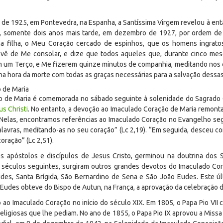
 de 1925, em Pontevedra, na Espanha, a Santíssima Virgem revelou à ent
o, somente dois anos mais tarde, em dezembro de 1927, por ordem de
nha filha, o Meu Coração cercado de espinhos, que os homens ingra
, vê de Me consolar, e dize que todos aqueles que, durante cinco mes
um Terço, e Me fizerem quinze minutos de companhia, meditando nos qu
 na hora da morte com todas as graças necessárias para a salvação dessa
 de Maria
ão de Maria é comemorada no sábado seguinte à solenidade do Sagrado
s Christi
. No entanto, a devoção ao Imaculado Coração de Maria remonta a
 Nelas, encontramos referências ao Imaculado Coração no Evangelho seg
lavras, meditando-as no seu coração” (Lc 2,19). “Em seguida, desceu c
oração” (Lc 2,51).
os apóstolos e discípulos de Jesus Cristo, germinou na doutrina do
s séculos seguintes, surgiram outros grandes devotos do Imaculado C
des, Santa Brígida, São Bernardino de Sena e São João Eudes. Este úl
Eudes obteve do Bispo de Autun, na França, a aprovação da celebração d
 ao Imaculado Coração no início do século XIX. Em 1805, o Papa Pio VII
eligiosas que lhe pediam. No ano de 1855, o Papa Pio IX aprovou a Missa