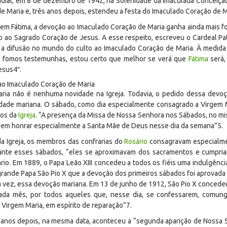
ial, em 8 de dezembro de 1942, na Solenidade da Imaculada Conceição, 
Maria e, três anos depois, estendeu a festa do Imaculado Coração de Mar
 em Fátima, a devoção ao Imaculado Coração de Maria ganha ainda mais f
o ao Sagrado Coração de Jesus. A esse respeito, escreveu o Cardeal Pa
 é a difusão no mundo do culto ao Imaculado Coração de Maria. À medida
e fomos testemunhas, estou certo que melhor se verá que
Fátima
será,
Jesus
4″
.
ao Imaculado Coração de Maria
ria não é nenhuma novidade na Igreja. Todavia, o pedido dessa devoç
dade mariana. O sábado, como dia especialmente consagrado a Virgem M
los da
Igreja
. “A presença da Missa de Nossa Senhora nos Sábados, no mis
te em honrar especialmente a Santa Mãe de Deus nesse dia da semana”
5
.
da Igreja, os membros das confrarias do
Rosário
consagravam especialme
rante esses sábados, “eles se aproximavam dos sacramentos e cumpria
rio. Em 1889, o Papa Leão XIII concedeu a todos os fiéis uma indulgênc
o grande Papa São Pio X que a devoção dos primeiros sábados foi aprovada
a vez, essa devoção mariana. Em 13 de junho de 1912, São Pio X concedeu
ada mês, por todos aqueles que, nesse dia, se confessarem, comunga
irgem Maria, em espírito de reparação”
7
.
o anos depois, na mesma data, aconteceu a “segunda aparição de Nossa 