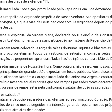
ram a desgraça de a ofender”
11
.
da Imaculada Conceição, promulgado pelo Papa Pio IX em 8 de dezembro
ca a respeito da virgindade perpétua de Nossa Senhora. São opositore
m virginais, e que a Mãe de Deus não conservou a virgindade depois do
e Jesus.
vina e espiritual da Virgem Maria, declarada no III Concílio de Cons
piritual dos homens, pela sua participação no mistério da Redenção de
Virgem Maria colocado, à força de falsas doutrinas, injúrias e blasfêmia
ta procurou eliminar todos os vestígios de religião, a começar pelas 
a nação, os pequeninos aprendiam ‘ladainhas’ de injúrias contra a Mãe de
radas imagens de Nossa Senhora. Como outrora, não é raro, em nossos dias
 principalmente quando estão expostas em locais públicos. Além disso, 
mo, ofendem também o Coração Imaculado da Santíssima Virgem e contrariam
religiosamente aquelas coisas que nos tempos passados foram decretada
3
, ou seja, devemos zelar pela tradicional e salutar devoção às sagradas 
iros sábados?
raticar a devoção reparadora das ofensas ao seu Imaculado Coração. Pa
dos de cinco meses seguidos, na intenção geral de reparar nossos pró
lizar quatro atos de piedade: