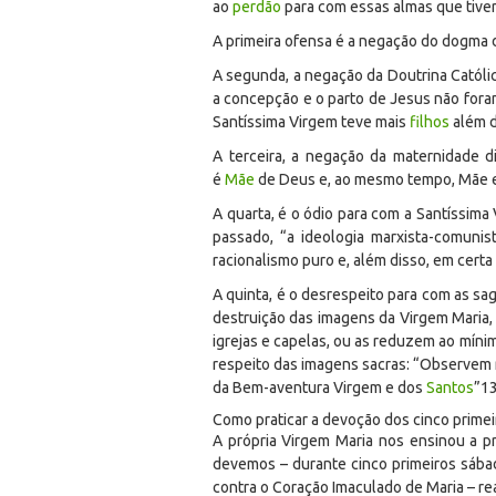
ao
perdão
para com essas almas que tive
A primeira ofensa é a negação do dogma 
A segunda, a negação da Doutrina Católi
a concepção e o parto de Jesus não fora
Santíssima Virgem teve mais
filhos
além d
A terceira, a negação da maternidade di
é
Mãe
de Deus e, ao mesmo tempo, Mãe es
A quarta, é o ódio para com a Santíssima 
passado, “a ideologia marxista-comunis
racionalismo puro e, além disso, em cert
A quinta, é o desrespeito para com as sag
destruição das imagens da Virgem Maria,
igrejas e capelas, ou as reduzem ao míni
respeito das imagens sacras: “Observem 
da Bem-aventura Virgem e dos
Santos
”
1
Como praticar a devoção dos cinco prime
A própria Virgem Maria nos ensinou a p
devemos – durante cinco primeiros sába
contra o Coração Imaculado de Maria – rea