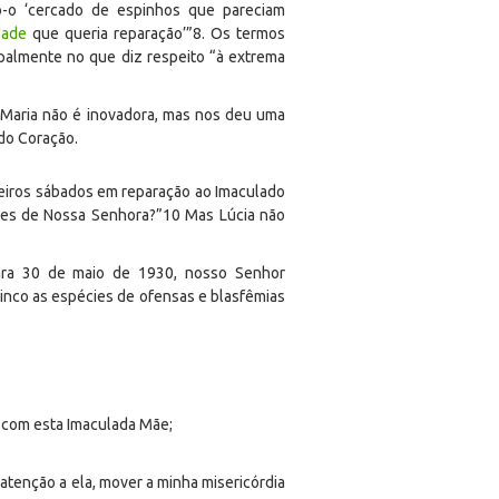
o-o ‘cercado de espinhos que pareciam
dade
que queria reparação’”
8
. Os termos
palmente no que diz respeito “à extrema
 Maria não é inovadora, mas nos deu uma
do Coração.
meiros sábados em reparação ao Imaculado
res de Nossa Senhora?”
10
Mas Lúcia não
para 30 de maio de 1930, nosso Senhor
cinco as espécies de ofensas e blasfêmias
a com esta Imaculada Mãe;
 atenção a ela, mover a minha misericórdia