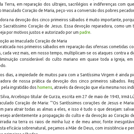
da Terra, em reparação dos ultrajes, sacrilégios e indiferenças com q
 do Imaculado Coração de Maria, peço-vos a conversão dos pobres pecado
dora na devoção dos cinco primeiros sábados é muito importante, porq
Sacratíssimo Coração de Jesus. Essa devoção reparadora, como um 
eja por motivos justos e autorizado por um
padre
.
voção ao Imaculado Coração de Maria
raticada nos primeiros sábados em reparação das ofensas cometidas con
s, cada vez mais, em nosso tempo, multiplicam-se os ataques contra a dig
diminuição considerável do culto mariano em quase toda a Igreja, em
odo.
s dias, a impiedade de muitos para com a Santíssima Virgem é ainda pio
radora de nossa prática da devoção dos cinco primeiros sábados. R
o pela ingratidão dos
homens
, através da devoção que ela mesma nos ind
Silva, Arcebispo titular de Gurza, escrita em 27 de maio de 1943, Irmã 
maculado Coração de Maria: “’Os Santíssimos corações de Jesus e Mari
 para atrair todas as almas a eles, e isso é tudo o que desejam: salvar
‘Desejo ardentemente a propagação do culto e da devoção ao Coração de
 irradia na terra os raios de minha luz e de meu amor, fonte inesgotáv
sta eficácia sobrenatural, peçamos a Mãe de Deus, com insistência e pe