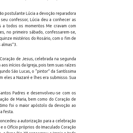
ão postulante Lúcia a devoção reparadora
 seu confessor, Lúcia deu a conhecer as
tos a todos os momentos Me cravam com
es, no primeiro sábado, confessarem-se,
inze mistérios do Rosário, com o fim de
s almas”
3
.
 Coração de Jesus, celebrada na segunda
os inícios da Igreja, pois tem suas raízes
undo São Lucas, o “pintor” da Santíssima
om eles a Nazaré e lhes era submisso. Sua
s Santos Padres e desenvolveu-se com os
oração de Maria, bem como do Coração de
timo foi o maior apóstolo da devoção ao
a festa.
 concedeu a autorização para a celebração
 e o Ofício próprios do Imaculado Coração