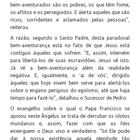
bem-aventurados são os pobres, os que têm fome,
os aflitos e os perseguidos. E alerta aqueles que são
ricos, sorridentes e aclamados pelas pessoas”,
reiterou.
A razão, segundo o Santo Padre, desta paradoxal
bem-aventurança está no fato de que Jesus está
contíguo àqueles que sofrem. “E, assim, intervém
para libertá-los de suas escravidões. Jesus vê isto.
Já vê a bem-aventurança além da realidade
negativa. E, igualmente, o ‘ai de vós’, dirigido
àqueles que hoje vivem bem serve para alertá-los
sobre o engano perigoso do egoísmo, até que haja
tempo para fazê-lo”, detalhou o Sucessor de Pedro.
O evangelho sobre o qual o Papa Francisco se
apoiou neste Ângelus se trata de derrubar os ídolos
mundanos e, assim, fazer com que os fiéis
enxerguem o Deus vivo e verdadeiro. “Só Ele pode
dar à nossa existência aquela plenitude tão