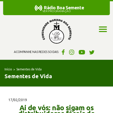
Rádio Boa Semente
Rádio Boa Semente
VER PROGRAMAÇÃO
ACOMPANHE NAS REDES SOCIAIS:
Início
Sementes de Vida
Sementes de Vida
17/02/2019
Ai de vós: não sigam os