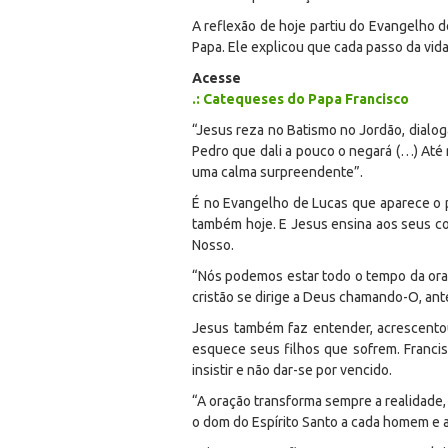
A reflexão de hoje partiu do Evangelho d
Papa. Ele explicou que cada passo da vida
Acesse
.: Catequeses do Papa Francisco
“Jesus reza no Batismo no Jordão, dialoga
Pedro que dali a pouco o negará (…) Até
uma calma surpreendente”.
É no Evangelho de Lucas que aparece o p
também hoje. E Jesus ensina aos seus com
Nosso.
“Nós podemos estar todo o tempo da oraç
cristão se dirige a Deus chamando-O, antes
Jesus também faz entender, acrescento
esquece seus filhos que sofrem. Franci
insistir e não dar-se por vencido.
“A oração transforma sempre a realidad
o dom do Espírito Santo a cada homem e 