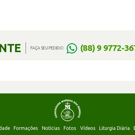
ENTE
(88) 9 9772-36
FAÇA SEU PEDIDO:
dade
Formações
Notícias
Fotos
Vídeos
Liturgia Diária