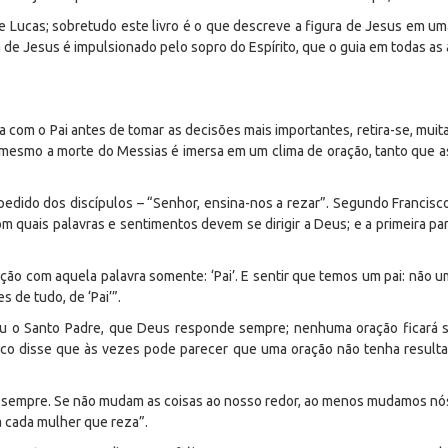
e Lucas; sobretudo este livro é o que descreve a figura de Jesus em u
 de Jesus é impulsionado pelo sopro do Espírito, que o guia em todas as
 com o Pai antes de tomar as decisões mais importantes, retira-se, muita
 mesmo a morte do Messias é imersa em um clima de oração, tanto que 
edido dos discípulos – “Senhor, ensina-nos a rezar”. Segundo Francisco
 quais palavras e sentimentos devem se dirigir a Deus; e a primeira p
ão com aquela palavra somente: ‘Pai’. E sentir que temos um pai: não u
 de tudo, de ‘Pai’”.
u o Santo Padre, que Deus responde sempre; nenhuma oração ficará s
sco disse que às vezes pode parecer que uma oração não tenha resulta
e, sempre. Se não mudam as coisas ao nosso redor, ao menos mudamos nó
a cada mulher que reza”.