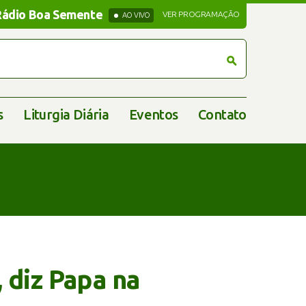
Rádio Boa Semente
Rádio Boa Semente
VER PROGRAMAÇÃO
AO VIVO
s
Liturgia Diária
Eventos
Contato
 diz Papa na