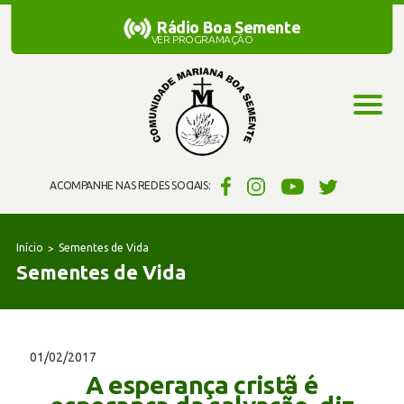
Rádio Boa Semente
Rádio Boa Semente
VER PROGRAMAÇÃO
ACOMPANHE NAS REDES SOCIAIS:
Início
Sementes de Vida
Sementes de Vida
01/02/2017
A esperança cristã é