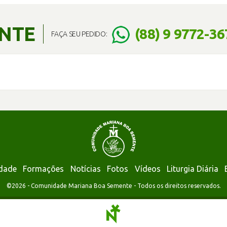
ENTE
(88) 9 9772-36
FAÇA SEU PEDIDO:
dade
Formações
Notícias
Fotos
Vídeos
Liturgia Diária
©2026 - Comunidade Mariana Boa Semente - Todos os direitos reservados.