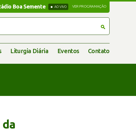
Rádio Boa Semente
Rádio Boa Semente
VER PROGRAMAÇÃO
AO VIVO
s
Liturgia Diária
Eventos
Contato
 da