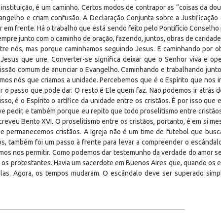
instituição, é um caminho. Certos modos de contrapor as “coisas da doutr
angelho e criam confusão. A Declaração Conjunta sobre a Justificação 
r em frente. Há o trabalho que está sendo feito pelo Pontifício Conselho
mpre junto com o caminho de oração, fazendo, juntos, obras de caridade.
tre nós, mas porque caminhamos seguindo Jesus. E caminhando por 
e Jesus que une. Converter-se significa deixar que o Senhor viva e o
ssão comum de anunciar o Evangelho. Caminhando e trabalhando junto
mos nós que criamos a unidade. Percebemos que é o Espírito que nos im
izer o passo que pode dar. O resto é Ele quem faz. Não podemos ir atrás de
sso, é o Espírito o artífice da unidade entre os cristãos. É por isso qu
 pedir, e também porque eu repito que todo proselitismo entre cristão
creveu Bento XVI. O proselitismo entre os cristãos, portanto, é em si 
e permanecemos cristãos. A Igreja não é um time de futebol que busc
, também foi um passo à frente para levar a compreender o escândalo d
os nos permitir. Como podemos dar testemunho da verdade do amor se
m os protestantes. Havia um sacerdote em Buenos Aires que, quando os e
las. Agora, os tempos mudaram. O escândalo deve ser superado simp