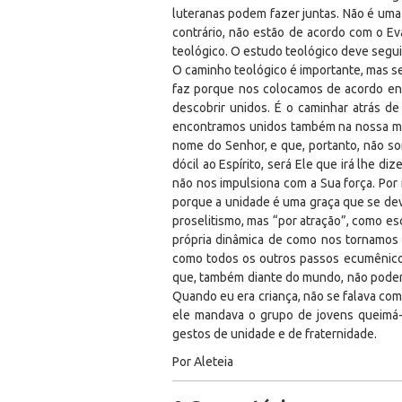
luteranas podem fazer juntas. Não é uma 
contrário, não estão de acordo com o Ev
teológico. O estudo teológico deve segui
O caminho teológico é importante, mas se
faz porque nos colocamos de acordo en
descobrir unidos. É o caminhar atrás d
encontramos unidos também na nossa mi
nome do Senhor, e que, portanto, não so
dócil ao Espírito, será Ele que irá lhe d
não nos impulsiona com a Sua força. Por i
porque a unidade é uma graça que se deve
proselitismo, mas “por atração”, como es
própria dinâmica de como nos tornamos 
como todos os outros passos ecumênicos
que, também diante do mundo, não podem
Quando eu era criança, não se falava co
ele mandava o grupo de jovens queimá-
gestos de unidade e de fraternidade.
Por Aleteia