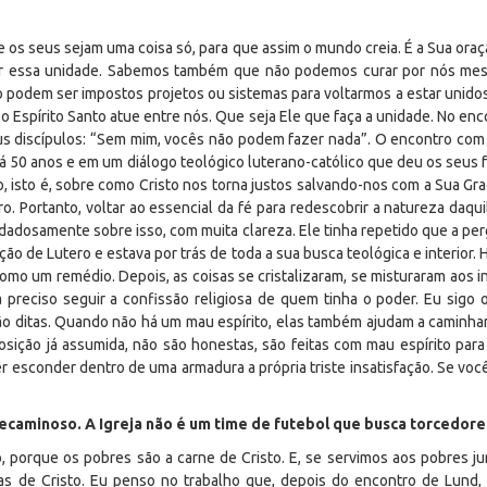
ue os seus sejam uma coisa só, para que assim o mundo creia. É a Sua ora
vir essa unidade. Sabemos também que não podemos curar por nós mesm
o podem ser impostos projetos ou sistemas para voltarmos a estar unidos.
o Espírito Santo atue entre nós. Que seja Ele que faça a unidade. No enc
us discípulos: “Sem mim, vocês não podem fazer nada”. O encontro com 
á 50 anos e em um diálogo teológico luterano-católico que deu os seus
, isto é, sobre como Cristo nos torna justos salvando-nos com a Sua Graç
ro. Portanto, voltar ao essencial da fé para redescobrir a natureza daq
 cuidadosamente sobre isso, com muita clareza. Ele tinha repetido que a 
ão de Lutero e estava por trás de toda a sua busca teológica e interior
omo um remédio. Depois, as coisas se cristalizaram, se misturaram aos i
a preciso seguir a confissão religiosa de quem tinha o poder. Eu sigo 
são ditas. Quando não há um mau espírito, elas também ajudam a caminhar
a posição já assumida, não são honestas, são feitas com mau espírito par
 esconder dentro de uma armadura a própria triste insatisfação. Se você 
pecaminoso. A Igreja não é um time de futebol que busca torcedore
to, porque os pobres são a carne de Cristo. E, se servimos aos pobres jun
s de Cristo. Eu penso no trabalho que, depois do encontro de Lund, 