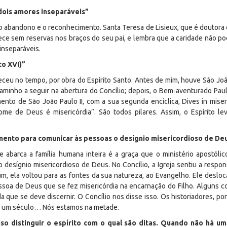
dois amores inseparáveis”
abandono e o reconhecimento. Santa Teresa de Lisieux, que é doutora d
ece sem reservas nos braços do seu pai, e lembra que a caridade não 
inseparáveis.
to XVI)”
ceu no tempo, por obra do Espírito Santo. Antes de mim, houve São Joã
aminho a seguir na abertura do Concílio; depois, o Bem-aventurado Paulo
ento de São João Paulo II, com a sua segunda encíclica,
Dives in miser
ome de Deus é misericórdia”. São todos pilares. Assim, o Espírito lev
mento para comunicar às pessoas o desígnio misericordioso de De
e abarca a família humana inteira é a graça que o ministério apostóli
 desígnio misericordioso de Deus. No Concílio, a Igreja sentiu a respo
um
, ela voltou para as fontes da sua natureza, ao Evangelho. Ele deslo
Pessoa de Deus que se fez misericórdia na encarnação do Filho. Alguns
a que se deve discernir. O Concílio nos disse isso. Os historiadores, p
 de um século… Nós estamos na metade.
so distinguir o espírito com o qual são ditas. Quando não há u