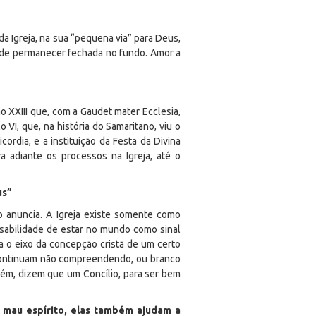
a Igreja, na sua “pequena via” para Deus,
pode permanecer fechada no fundo. Amor a
o XXIII que, com a
Gaudet mater Ecclesia
,
 VI, que, na história do Samaritano, viu o
icordia
, e a instituição da Festa da Divina
a adiante os processos na Igreja, até o
us”
co anuncia. A Igreja existe somente como
nsabilidade de estar no mundo como sinal
ca o eixo da concepção cristã de um certo
 continuam não compreendendo, ou branco
orém, dizem que um Concílio, para ser bem
m mau espírito, elas também ajudam a