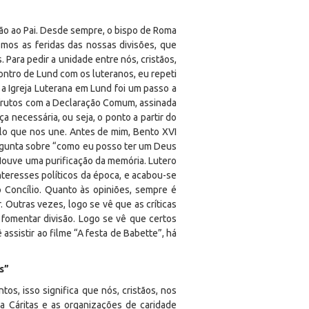
ção ao Pai. Desde sempre, o bispo de Roma
os as feridas das nossas divisões, que
 Para pedir a unidade entre nós, cristãos,
ontro de Lund com os luteranos, eu repeti
a Igreja Luterana em Lund foi um passo a
 frutos com a Declaração Comum, assinada
a necessária, ou seja, o ponto a partir do
uilo que nos une. Antes de mim, Bento XVI
pergunta sobre “como eu posso ter um Deus
. Houve uma purificação da memória. Lutero
nteresses políticos da época, e acabou-se
o Concílio. Quanto às opiniões, sempre é
. Outras vezes, logo se vê que as críticas
a fomentar divisão. Logo se vê que certos
assistir ao filme “A festa de Babette”, há
s”
tos, isso significa que nós, cristãos, nos
a Cáritas e as organizações de caridade