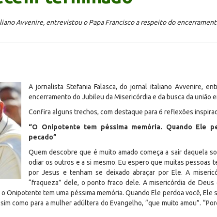
italiano Avvenire, entrevistou o Papa Francisco a respeito do encerramen
A jornalista Stefania Falasca, do jornal italiano
Avvenire
, en
encerramento do Jubileu da Misericórdia e da busca da união en
Confira alguns trechos, com destaque para 6 reflexões inspira
“O Onipotente tem péssima memória. Quando Ele pe
pecado”
Quem descobre que é muito amado começa a sair daquela sol
odiar os outros e a si mesmo. Eu espero que muitas pessoas
por Jesus e tenham se deixado abraçar por Ele. A miser
“fraqueza” dele, o ponto fraco dele. A misericórdia de Deus
 o Onipotente tem uma péssima memória. Quando Ele perdoa você, Ele s
Assim como para a mulher adúltera do Evangelho, “que muito amou”. “Po