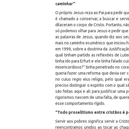
caminhar”
O próprio Jesus reza ao Pai para pedir q
é chamado a conservar, a buscar e ser
dilaceram o corpo de Cristo. Portanto, nã
só podemos olhar para Jesus e pedir que 
as palavras de Jesus, quando diz aos se
mais no caminho ecumênico que iniciou h
em 1999, sobre a doutrina da Justificação
qual tinham partido as reflexões de Lute
tinha ido para Erfurt e ele tinha falado
misericordioso?” tinha penetrado no coraç
queria fazer uma reforma que devia ser c
no
cuius regio eius religio
, pelo qual er
preciso distinguir o espírito com o qual 
são feitas aqui e ali para justificar um
rigorismos nascem de uma falta, de querer
esse comportamento rígido.
“Todo proselitismo entre cristãos é 
Servir aos pobres significa servir a Cris
reencontramos unidos ao tocar as chaga