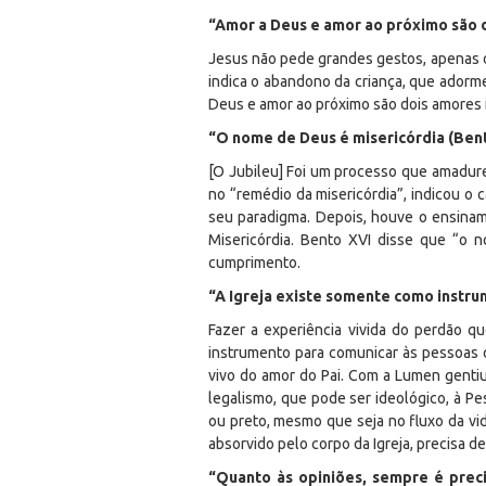
“Amor a Deus e amor ao próximo são 
Jesus não pede grandes gestos, apenas o 
indica o abandono da criança, que adorm
Deus e amor ao próximo são dois amores 
“O nome de Deus é misericórdia (Ben
[O Jubileu] Foi um processo que amadure
no “remédio da misericórdia”, indicou o c
seu paradigma. Depois, houve o ensinam
Misericórdia. Bento XVI disse que “o n
cumprimento.
“A Igreja existe somente como instru
Fazer a experiência vivida do perdão qu
instrumento para comunicar às pessoas o
vivo do amor do Pai. Com a
Lumen genti
legalismo, que pode ser ideológico, à 
ou preto, mesmo que seja no fluxo da vid
absorvido pelo corpo da Igreja, precisa
“Quanto às opiniões, sempre é preci