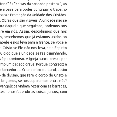
ina” às “coisas da caridade pastoral”, ao
é a base para poder continuar o trabalho
 para a Promoção da Unidade dos Cristãos.
 Obras que são visíveis. A unidade não se
obra daquele que seguimos, podemos nos
pere em nós. Assim, descobrimos que nos
s, percebemos que já estamos unidos no
pele e nos leva para a frente. Se você é
 Cristo se Ele não nos leva, se o Espírito
e eu digo que a unidade se faz caminhando,
s é pecaminoso. A Igreja nunca cresce por
mesmo um pecado grave. Porque contradiz a
a torcedores. O encontro de Lund, assim
a divisão, que fere o corpo de Cristo e
 brigamos, se nos separarmos entre nós?
vangélicos vinham rezar com as barracas,
lesmente fazendo as coisas juntos, com