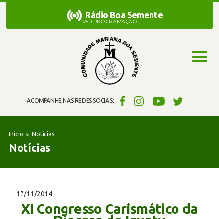
Rádio Boa Semente
Rádio Boa Semente
VER PROGRAMAÇÃO
ACOMPANHE NAS REDES SOCIAIS:
Início
Notícias
Notícias
17/11/2014
XI Congresso Carismático da