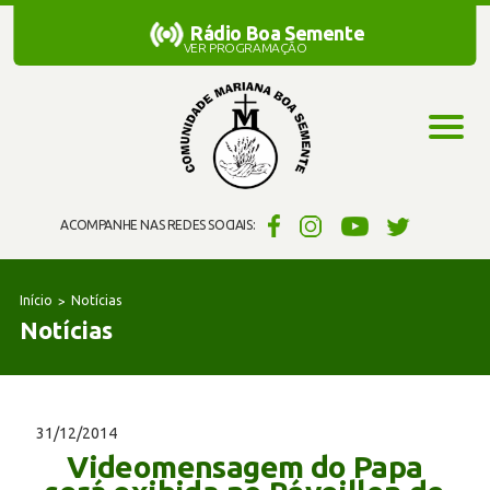
Rádio Boa Semente
Rádio Boa Semente
VER PROGRAMAÇÃO
ACOMPANHE NAS REDES SOCIAIS:
Início
Notícias
Notícias
31/12/2014
Videomensagem do Papa