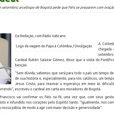
de setembro; arcebispo de Bogotá pede que fiéis se preparem com oração 
Da Redação, com Rádio Vaticano
A Colômb
Logo da viagem do Papa à Colômbia / Divulgação
chegada 
setembro.
Cardeal Rubén Salazar Gómez, disse que a visita do Pontífi
benção.
“Sem dúvida, sabemos que será para todo o país um tempo d
de sua história e, especialmente, para nós católicos, um tem
Jesus Cristo, para reavivar a esperança em meio às dificul
correndo”, escreveu o cardeal em carta aos moradores de Bogotá.
rancisco vai confirmar os fiéis na fé, uma vez que, com seus gest
isto e infundido nos corações pelo Espírito Santo. “Igualmente, nos con
 nossa pátria, de modo a agir com maior decisão e generosidade”.