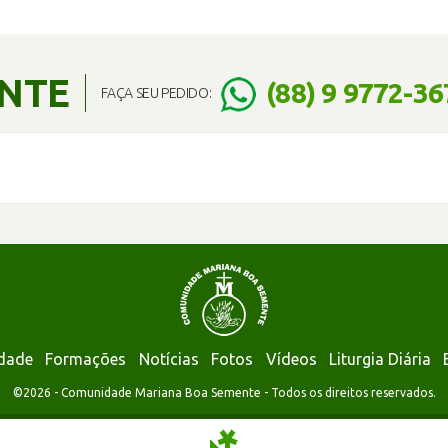
ENTE
(88) 9 9772-36
FAÇA SEU PEDIDO:
dade
Formações
Notícias
Fotos
Vídeos
Liturgia Diária
©2026 - Comunidade Mariana Boa Semente - Todos os direitos reservados.