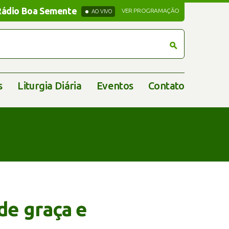
Rádio Boa Semente
Rádio Boa Semente
VER PROGRAMAÇÃO
AO VIVO
s
Liturgia Diária
Eventos
Contato
de graça e