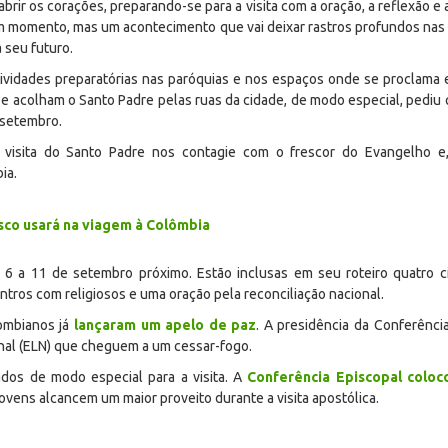
brir os corações, preparando-se para a visita com a oração, a reflexão e a
um momento, mas um acontecimento que vai deixar rastros profundos nas 
 seu futuro.
 atividades preparatórias nas paróquias e nos espaços onde se proclama
s e acolham o Santo Padre pelas ruas da cidade, de modo especial, pediu 
 setembro.
visita do Santo Padre nos contagie com o frescor do Evangelho e
ia.
sco usará na viagem à Colômbia
e 6 a 11 de setembro próximo. Estão inclusas em seu roteiro quatro ci
tros com religiosos e uma oração pela reconciliação nacional.
lombianos já
lançaram um apelo de paz
. A presidência da Conferênci
onal (ELN) que cheguem a um cessar-fogo.
os de modo especial para a visita. A
Conferência Episcopal coloc
ovens alcancem um maior proveito durante a visita apostólica.