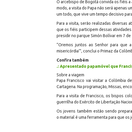
O arcebispo de Bogotá convida os fiéis a a
modo, a visita do Papa não será apenas 
um todo, que vive um tempo decisivo para
Para a visita, serão realizadas diversas
que os fiéis participem dessas atividade
presidir no parque Simón Bolívar em 7 de
“Oremos juntos ao Senhor para que a 
misericórdia’”, conclui o Primaz da Colômb
Confira também
.: Apresentado papamóvel que Franci
Sobre a viagem
Papa Francisco vai visitar a Colômbia d
Cartagena. Na programação, Missas, encon
Para a visita de Francisco, os bispos co
guerrilha do Exército de Libertação Naci
Os jovens também estão sendo preparad
o material é uma ferramenta para que os j