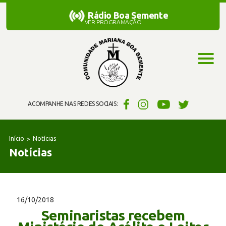
Rádio Boa Semente
Rádio Boa Semente
VER PROGRAMAÇÃO
ACOMPANHE NAS REDES SOCIAIS:
Início
Notícias
Notícias
16/10/2018
Seminaristas recebem