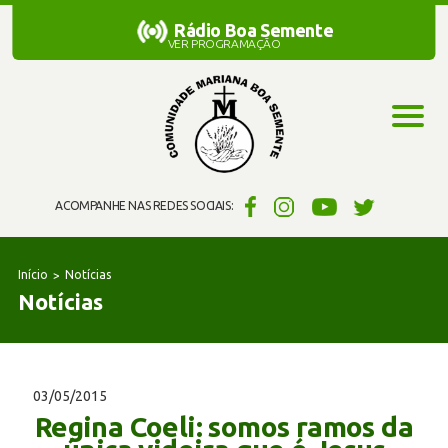
Rádio Boa Semente
Rádio Boa Semente
VER PROGRAMAÇÃO
ACOMPANHE NAS REDES SOCIAIS:
Início
Notícias
Notícias
03/05/2015
Regina Coeli: somos ramos da