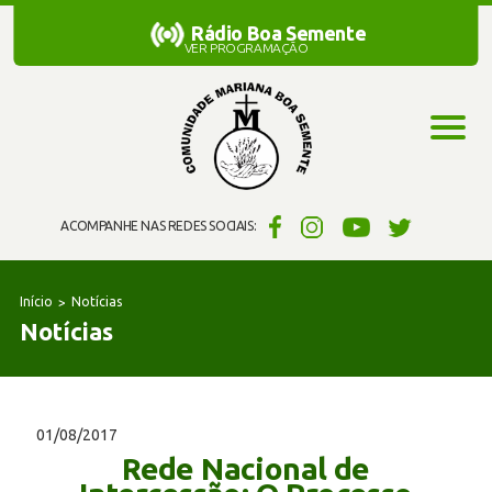
Rádio Boa Semente
Rádio Boa Semente
VER PROGRAMAÇÃO
ACOMPANHE NAS REDES SOCIAIS:
Início
Notícias
Notícias
01/08/2017
Rede Nacional de