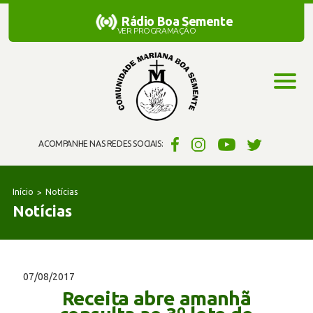
Rádio Boa Semente
Rádio Boa Semente
VER PROGRAMAÇÃO
ACOMPANHE NAS REDES SOCIAIS:
Início
Notícias
Notícias
07/08/2017
Receita abre amanhã