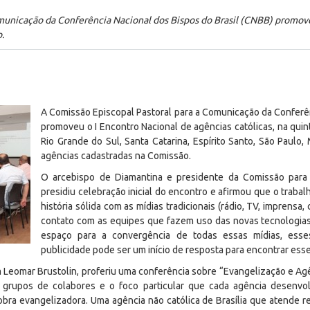
municação da Conferência Nacional dos Bispos do Brasil (CNBB) promove
.
A Comissão Episcopal Pastoral para a Comunicação da Conferên
promoveu o I Encontro Nacional de agências católicas, na quint
Rio Grande do Sul, Santa Catarina, Espírito Santo, São Paulo
agências cadastradas na Comissão.
O arcebispo de Diamantina e presidente da Comissão para 
presidiu celebração inicial do encontro e afirmou que o tra
história sólida com as mídias tradicionais (rádio, TV, imprens
contato com as equipes que fazem uso das novas tecnologias
espaço para a convergência de todas essas mídias, ess
publicidade pode ser um início de resposta para encontrar esse
om Leomar Brustolin, proferiu uma conferência sobre “Evangelização e A
grupos de colabores e o foco particular que cada agência desenvol
bra evangelizadora. Uma agência não católica de Brasília que atende r