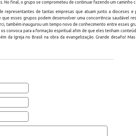
es. No final, o grupo se comprometeu de continuar fazendo um caminho c
e representantes de tantas empresas que atuam junto a dioceses e
 de que esses grupos podem desenvolver uma concorrência saudável re
rci, também inaugurou um tempo novo de conhecimento entre esses gru
 os convoca para a formação espiritual afim de que eles tenham conteú
bém da Igreja no Brasil na obra da evangelização. Grande desafio! Ma