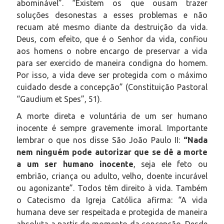
abominável”. “Existem os que ousam trazer
soluções desonestas a esses problemas e não
recuam até mesmo diante da destruição da vida.
Deus, com efeito, que é o Senhor da vida, confiou
aos homens o nobre encargo de preservar a vida
para ser exercido de maneira condigna do homem.
Por isso, a vida deve ser protegida com o máximo
cuidado desde a concepção” (Constituição Pastoral
“Gaudium et Spes”, 51).
A morte direta e voluntária de um ser humano
inocente é sempre gravemente imoral. Importante
lembrar o que nos disse São João Paulo II:
“Nada
nem ninguém pode autorizar que se dê a morte
a um ser humano inocente
, seja ele feto ou
embrião, criança ou adulto, velho, doente incurável
ou agonizante”. Todos têm direito à vida. Também
o Catecismo da Igreja Católica afirma: “A vida
humana deve ser respeitada e protegida de maneira
absoluta a partir do momento da concepção. Desde