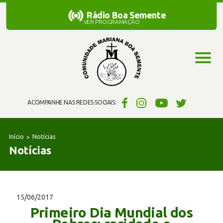
Rádio Boa Semente
Rádio Boa Semente
VER PROGRAMAÇÃO
ACOMPANHE NAS REDES SOCIAIS:
Início
Notícias
Notícias
15/06/2017
Primeiro Dia Mundial dos