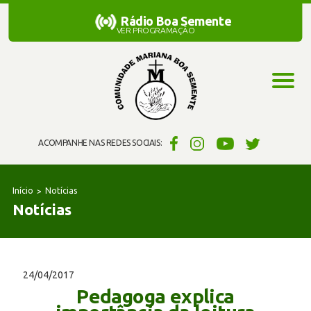
Rádio Boa Semente
Rádio Boa Semente
VER PROGRAMAÇÃO
ACOMPANHE NAS REDES SOCIAIS:
Início
Notícias
Notícias
24/04/2017
Pedagoga explica