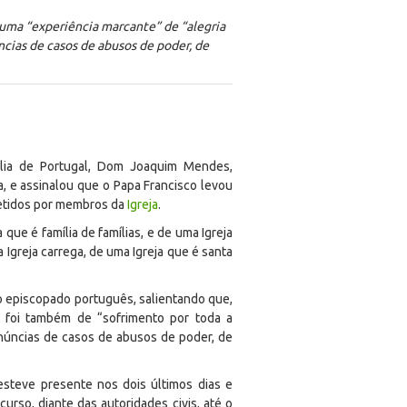
uma “experiência marcante” de “alegria
ncias de casos de abusos de poder, de
ília de Portugal, Dom Joaquim Mendes,
a, e assinalou que o Papa Francisco levou
etidos por membros da
Igreja
.
 que é família de famílias, e de uma Igreja
 Igreja carrega, de uma Igreja que é santa
 episcopado português, salientando que,
, foi também de “sofrimento por toda a
enúncias de casos de abusos de poder, de
steve presente nos dois últimos dias e
rso, diante das autoridades civis, até o