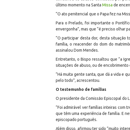
último momento na Santa
Missa
de encerr
“O ato penitencial que o Papa fez na Missa
Para o Prelado, foi importante o Pontíf
envergonha”, mas que “é preciso olhar pa
“O participar desta dor, desta situação 
família, o reacender do dom do matrimô
assinalou Dom Mendes.
Entretanto, o Bispo ressaltou que “a Ig
situações de abuso, ou de encobrimento 
“Há muita gente santa, que dá a vida e 
pelo todo”, acrescentou.
O testemunho de famílias
O presidente da Comissão Episcopal do La
“Foi admirável ver famílias inteiras com 
que têm uma experiência de família. E ne
episcopado português.
Além disso, afirmou ter sido “muito inte