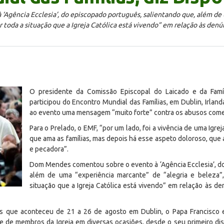
Agência Ecclesia’, do episcopado português, salientando que, além de 
 toda a situação que a Igreja Católica está vivendo” em relação às denú
O presidente da Comissão Episcopal do Laicado e da Fam
participou do Encontro Mundial das Famílias, em Dublin, Irland
ao evento uma mensagem “muito forte” contra os abusos com
Para o Prelado, o EMF, “por um lado, foi a vivência de uma Igreja
que ama as famílias, mas depois há esse aspeto doloroso, que a
e pecadora”.
Dom Mendes comentou sobre o evento à ‘Agência Ecclesia’, do
além de uma “experiência marcante” de “alegria e beleza”
situação que a Igreja Católica está vivendo” em relação às d
as que aconteceu de 21 a 26 de agosto em Dublin, o Papa Francisco e
de membros da Igreja em diversas ocasiões, desde o seu primeiro discu