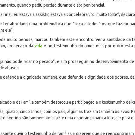
amento, quando pediu perdão durante o ato penitencial.
 final, eu estava a assistir, estava a concelebrar, foi muito forte”, decla
ice ter abordado uma problemática que “toca a todos” os que fazem pa
ra ela”.
toda muito penosa, marcou também este encontro. Ver a santidade da fam
nio, ao serviço da
vida
e no testemunho do amor, mas por outro esta p
reja não pode ficar no pecado”, e sim prosseguir no desenvolvimento 
de abusos.
que defende a dignidade humana, que defende a dignidade dos pobres, d
icado e da Família também destacou a participação e o testemunho deixa
três, quatro, cinco filhos, com os pais, algumas traziam também os avós. 
ste sentido são também uma luz e uma esperança para a Igreja e para o 
ressante ouvir o testemunho de famílias a dizerem que se reencontraram n