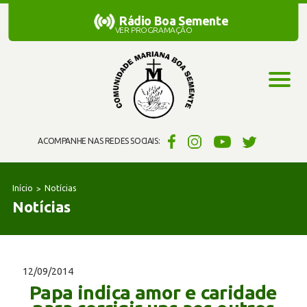
Rádio Boa Semente
Rádio Boa Semente
VER PROGRAMAÇÃO
ACOMPANHE NAS REDES SOCIAIS:
Início
Notícias
Notícias
12/09/2014
Papa indica amor e caridade