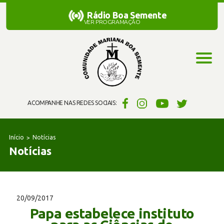
Rádio Boa Semente
Rádio Boa Semente
VER PROGRAMAÇÃO
ACOMPANHE NAS REDES SOCIAIS:
Início
Notícias
Notícias
20/09/2017
Papa estabelece instituto