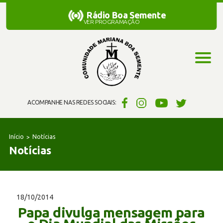
Rádio Boa Semente
Rádio Boa Semente
VER PROGRAMAÇÃO
ACOMPANHE NAS REDES SOCIAIS:
Início
Notícias
Notícias
18/10/2014
Papa divulga mensagem para