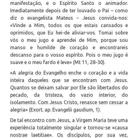
manifestação, e o Espírito Santo o animador.
Imediatamente depois de ter louvado o Pai – como
diz o evangelista Mateus – Jesus convida-nos:
«Vinde a Mim, todos os que estais cansados e
oprimidos, que Eu hei-de aliviar-vos. Tomai sobre
vós o meu jugo e aprendei de Mim, porque sou
manso e humilde de coração e encontrareis
descanso para o vosso espírito. Pois o meu jugo é
suave e o meu fardo é leve» (Mt 11, 28-30).
«A alegria do Evangelho enche o coração e a vida
inteira daqueles que se encontram com Jesus.
Quantos se deixam salvar por Ele são libertados do
pecado, da tristeza, do vazio interior, do
isolamento. Com Jesus Cristo, renasce sem cessar a
alegria» (Exort. ap. Evangelii gaudium, 1).
De tal encontro com Jesus, a Virgem Maria teve uma
experiência totalmente singular e tornou-se «causa
nostrae laetitiae». Os discípulos, por sua vez,