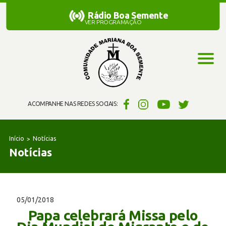
Rádio Boa Semente
Rádio Boa Semente
VER PROGRAMAÇÃO
ACOMPANHE NAS REDES SOCIAIS:
Início
Notícias
Notícias
05/01/2018
Papa celebrará Missa pelo